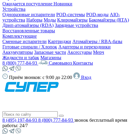
Ожидается поступление
Новинки
Устройства
Одноразовые испарители
POD-системы
POD-моды
AIO-
устройства
Наборы
Моды
Клиромайзеры
Бакомайзеры (RTA)
Дрип-атомайзеры (RDA)
Зарядные устройства
Восстановленные товары
Комплектующие
Сменные испарители
Картриджи
Атомайзеры / RBA-базы
Готовые спирали / Хлопок
Адаптеры и переходники
Аккумуляторы
Запасные части
Аксессуары
Мерч
Жидкости и табак
Магазины
8 (800) 777-84-93
Самовывоз
Контакты
Приём звонков:
с 9:00 до 22:00
Вход
8 (495) 197-84-93
8 (800) 777-84-93
звонок бесплатный
время
работы: 24/7