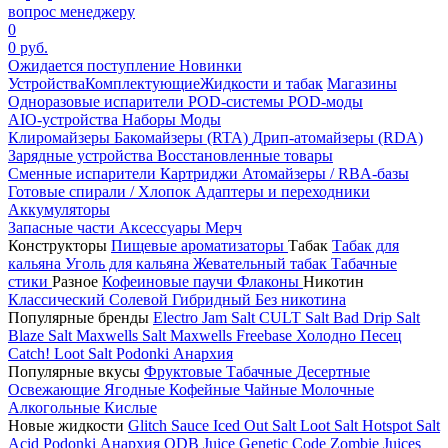
вопрос менеджеру
0
0 руб.
Ожидается поступление
Новинки
Устройства
Комплектующие
Жидкости и табак
Магазины
Одноразовые испарители
POD-системы
POD-моды
AIO-устройства
Наборы
Моды
Клиромайзеры
Бакомайзеры (RTA)
Дрип-атомайзеры (RDA)
Зарядные устройства
Восстановленные товары
Сменные испарители
Картриджи
Атомайзеры / RBA-базы
Готовые спирали / Хлопок
Адаптеры и переходники
Аккумуляторы
Запасные части
Аксессуары
Мерч
Конструкторы
Пищевые ароматизаторы
Табак
Табак для
кальяна
Уголь для кальяна
Жевательный табак
Табачные
стики
Разное
Кофеиновые паучи
Флаконы
Никотин
Классический
Солевой
Гибридный
Без никотина
Популярные бренды
Electro Jam Salt
CULT Salt
Bad Drip Salt
Blaze Salt
Maxwells Salt
Maxwells Freebase
Холодно Песец
Catch!
Loot Salt
Podonki Анархия
Популярные вкусы
Фруктовые
Табачные
Десертные
Освежающие
Ягодные
Кофейные
Чайные
Молочные
Алкогольные
Кислые
Новые жидкости
Glitch Sauce Iced Out Salt
Loot Salt
Hotspot Salt
Acid
Podonki Анархия
ODB Juice
Genetic Code
Zombie Juices