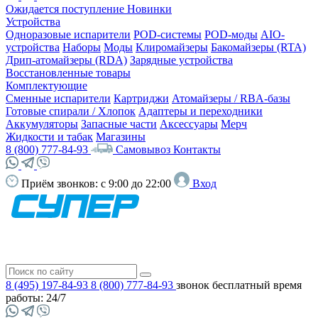
Ожидается поступление
Новинки
Устройства
Одноразовые испарители
POD-системы
POD-моды
AIO-
устройства
Наборы
Моды
Клиромайзеры
Бакомайзеры (RTA)
Дрип-атомайзеры (RDA)
Зарядные устройства
Восстановленные товары
Комплектующие
Сменные испарители
Картриджи
Атомайзеры / RBA-базы
Готовые спирали / Хлопок
Адаптеры и переходники
Аккумуляторы
Запасные части
Аксессуары
Мерч
Жидкости и табак
Магазины
8 (800) 777-84-93
Самовывоз
Контакты
Приём звонков:
с 9:00 до 22:00
Вход
8 (495) 197-84-93
8 (800) 777-84-93
звонок бесплатный
время
работы: 24/7