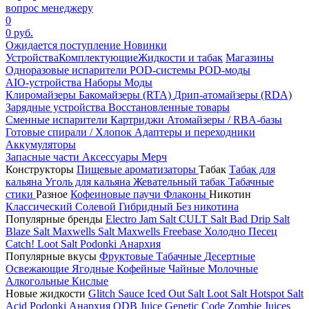
вопрос менеджеру
0
0 руб.
Ожидается поступление
Новинки
Устройства
Комплектующие
Жидкости и табак
Магазины
Одноразовые испарители
POD-системы
POD-моды
AIO-устройства
Наборы
Моды
Клиромайзеры
Бакомайзеры (RTA)
Дрип-атомайзеры (RDA)
Зарядные устройства
Восстановленные товары
Сменные испарители
Картриджи
Атомайзеры / RBA-базы
Готовые спирали / Хлопок
Адаптеры и переходники
Аккумуляторы
Запасные части
Аксессуары
Мерч
Конструкторы
Пищевые ароматизаторы
Табак
Табак для
кальяна
Уголь для кальяна
Жевательный табак
Табачные
стики
Разное
Кофеиновые паучи
Флаконы
Никотин
Классический
Солевой
Гибридный
Без никотина
Популярные бренды
Electro Jam Salt
CULT Salt
Bad Drip Salt
Blaze Salt
Maxwells Salt
Maxwells Freebase
Холодно Песец
Catch!
Loot Salt
Podonki Анархия
Популярные вкусы
Фруктовые
Табачные
Десертные
Освежающие
Ягодные
Кофейные
Чайные
Молочные
Алкогольные
Кислые
Новые жидкости
Glitch Sauce Iced Out Salt
Loot Salt
Hotspot Salt
Acid
Podonki Анархия
ODB Juice
Genetic Code
Zombie Juices