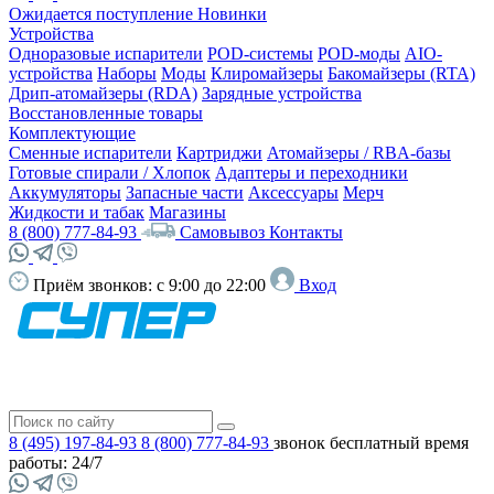
Ожидается поступление
Новинки
Устройства
Одноразовые испарители
POD-системы
POD-моды
AIO-
устройства
Наборы
Моды
Клиромайзеры
Бакомайзеры (RTA)
Дрип-атомайзеры (RDA)
Зарядные устройства
Восстановленные товары
Комплектующие
Сменные испарители
Картриджи
Атомайзеры / RBA-базы
Готовые спирали / Хлопок
Адаптеры и переходники
Аккумуляторы
Запасные части
Аксессуары
Мерч
Жидкости и табак
Магазины
8 (800) 777-84-93
Самовывоз
Контакты
Приём звонков:
с 9:00 до 22:00
Вход
8 (495) 197-84-93
8 (800) 777-84-93
звонок бесплатный
время
работы: 24/7