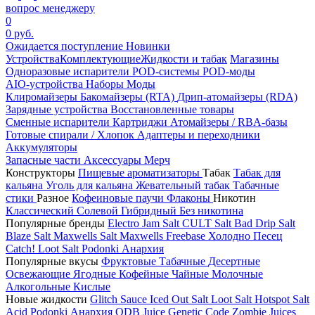
вопрос менеджеру
0
0 руб.
Ожидается поступление
Новинки
Устройства
Комплектующие
Жидкости и табак
Магазины
Одноразовые испарители
POD-системы
POD-моды
AIO-устройства
Наборы
Моды
Клиромайзеры
Бакомайзеры (RTA)
Дрип-атомайзеры (RDA)
Зарядные устройства
Восстановленные товары
Сменные испарители
Картриджи
Атомайзеры / RBA-базы
Готовые спирали / Хлопок
Адаптеры и переходники
Аккумуляторы
Запасные части
Аксессуары
Мерч
Конструкторы
Пищевые ароматизаторы
Табак
Табак для
кальяна
Уголь для кальяна
Жевательный табак
Табачные
стики
Разное
Кофеиновые паучи
Флаконы
Никотин
Классический
Солевой
Гибридный
Без никотина
Популярные бренды
Electro Jam Salt
CULT Salt
Bad Drip Salt
Blaze Salt
Maxwells Salt
Maxwells Freebase
Холодно Песец
Catch!
Loot Salt
Podonki Анархия
Популярные вкусы
Фруктовые
Табачные
Десертные
Освежающие
Ягодные
Кофейные
Чайные
Молочные
Алкогольные
Кислые
Новые жидкости
Glitch Sauce Iced Out Salt
Loot Salt
Hotspot Salt
Acid
Podonki Анархия
ODB Juice
Genetic Code
Zombie Juices