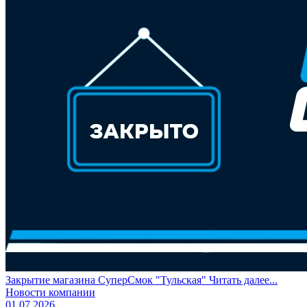
Закрытие магазина СуперСмок "Тульская"
Читать далее...
Новости компании
01.07.2026