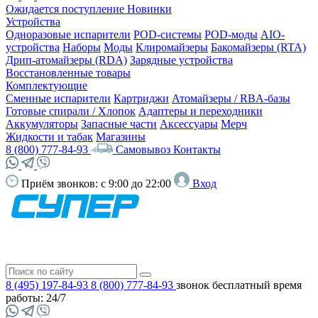
Ожидается поступление
Новинки
Устройства
Одноразовые испарители
POD-системы
POD-моды
AIO-
устройства
Наборы
Моды
Клиромайзеры
Бакомайзеры (RTA)
Дрип-атомайзеры (RDA)
Зарядные устройства
Восстановленные товары
Комплектующие
Сменные испарители
Картриджи
Атомайзеры / RBA-базы
Готовые спирали / Хлопок
Адаптеры и переходники
Аккумуляторы
Запасные части
Аксессуары
Мерч
Жидкости и табак
Магазины
8 (800) 777-84-93
Самовывоз
Контакты
Приём звонков:
с 9:00 до 22:00
Вход
8 (495) 197-84-93
8 (800) 777-84-93
звонок бесплатный
время
работы: 24/7