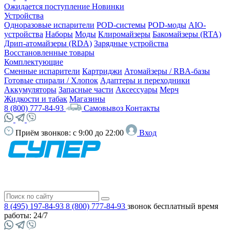
Ожидается поступление
Новинки
Устройства
Одноразовые испарители
POD-системы
POD-моды
AIO-
устройства
Наборы
Моды
Клиромайзеры
Бакомайзеры (RTA)
Дрип-атомайзеры (RDA)
Зарядные устройства
Восстановленные товары
Комплектующие
Сменные испарители
Картриджи
Атомайзеры / RBA-базы
Готовые спирали / Хлопок
Адаптеры и переходники
Аккумуляторы
Запасные части
Аксессуары
Мерч
Жидкости и табак
Магазины
8 (800) 777-84-93
Самовывоз
Контакты
Приём звонков:
с 9:00 до 22:00
Вход
8 (495) 197-84-93
8 (800) 777-84-93
звонок бесплатный
время
работы: 24/7