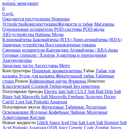
вопрос менеджеру
0
0 руб.
Ожидается поступление
Новинки
Устройства
Комплектующие
Жидкости и табак
Магазины
Одноразовые испарители
POD-системы
POD-моды
AIO-устройства
Наборы
Моды
Клиромайзеры
Бакомайзеры (RTA)
Дрип-атомайзеры (RDA)
Зарядные устройства
Восстановленные товары
Сменные испарители
Картриджи
Атомайзеры / RBA-базы
Готовые спирали / Хлопок
Адаптеры и переходники
Аккумуляторы
Запасные части
Аксессуары
Мерч
Конструкторы
Пищевые ароматизаторы
Табак
Табак для
кальяна
Уголь для кальяна
Жевательный табак
Табачные
стики
Разное
Кофеиновые паучи
Флаконы
Никотин
Классический
Солевой
Гибридный
Без никотина
Популярные бренды
Electro Jam Salt
CULT Salt
Bad Drip Salt
Blaze Salt
Maxwells Salt
Maxwells Freebase
Холодно Песец
Catch!
Loot Salt
Podonki Анархия
Популярные вкусы
Фруктовые
Табачные
Десертные
Освежающие
Ягодные
Кофейные
Чайные
Молочные
Алкогольные
Кислые
Новые жидкости
Glitch Sauce Iced Out Salt
Loot Salt
Hotspot Salt
Acid
Podonki Анархия
ODB Juice
Genetic Code
Zombie Juices