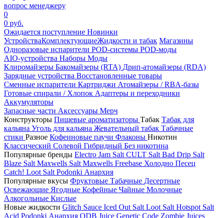
вопрос менеджеру
0
0 руб.
Ожидается поступление
Новинки
Устройства
Комплектующие
Жидкости и табак
Магазины
Одноразовые испарители
POD-системы
POD-моды
AIO-устройства
Наборы
Моды
Клиромайзеры
Бакомайзеры (RTA)
Дрип-атомайзеры (RDA)
Зарядные устройства
Восстановленные товары
Сменные испарители
Картриджи
Атомайзеры / RBA-базы
Готовые спирали / Хлопок
Адаптеры и переходники
Аккумуляторы
Запасные части
Аксессуары
Мерч
Конструкторы
Пищевые ароматизаторы
Табак
Табак для
кальяна
Уголь для кальяна
Жевательный табак
Табачные
стики
Разное
Кофеиновые паучи
Флаконы
Никотин
Классический
Солевой
Гибридный
Без никотина
Популярные бренды
Electro Jam Salt
CULT Salt
Bad Drip Salt
Blaze Salt
Maxwells Salt
Maxwells Freebase
Холодно Песец
Catch!
Loot Salt
Podonki Анархия
Популярные вкусы
Фруктовые
Табачные
Десертные
Освежающие
Ягодные
Кофейные
Чайные
Молочные
Алкогольные
Кислые
Новые жидкости
Glitch Sauce Iced Out Salt
Loot Salt
Hotspot Salt
Acid
Podonki Анархия
ODB Juice
Genetic Code
Zombie Juices