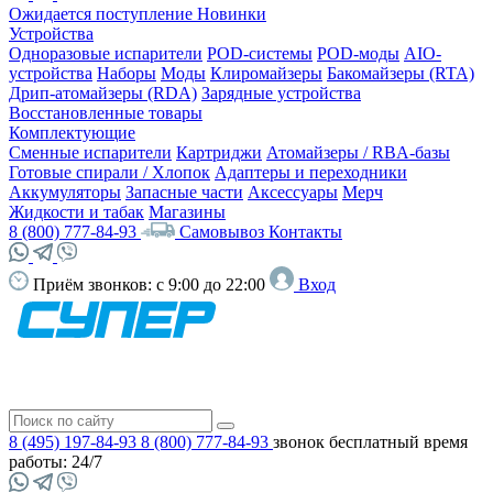
Ожидается поступление
Новинки
Устройства
Одноразовые испарители
POD-системы
POD-моды
AIO-
устройства
Наборы
Моды
Клиромайзеры
Бакомайзеры (RTA)
Дрип-атомайзеры (RDA)
Зарядные устройства
Восстановленные товары
Комплектующие
Сменные испарители
Картриджи
Атомайзеры / RBA-базы
Готовые спирали / Хлопок
Адаптеры и переходники
Аккумуляторы
Запасные части
Аксессуары
Мерч
Жидкости и табак
Магазины
8 (800) 777-84-93
Самовывоз
Контакты
Приём звонков:
с 9:00 до 22:00
Вход
8 (495) 197-84-93
8 (800) 777-84-93
звонок бесплатный
время
работы: 24/7