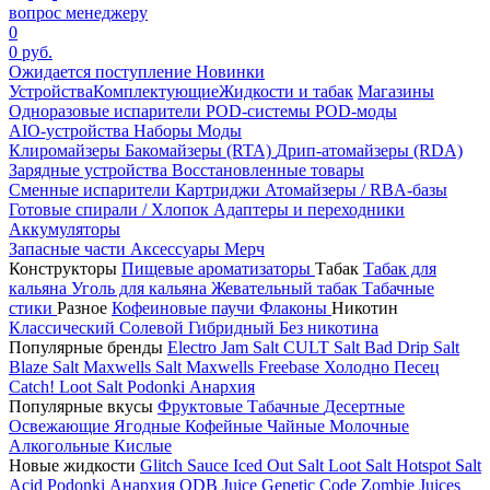
вопрос менеджеру
0
0 руб.
Ожидается поступление
Новинки
Устройства
Комплектующие
Жидкости и табак
Магазины
Одноразовые испарители
POD-системы
POD-моды
AIO-устройства
Наборы
Моды
Клиромайзеры
Бакомайзеры (RTA)
Дрип-атомайзеры (RDA)
Зарядные устройства
Восстановленные товары
Сменные испарители
Картриджи
Атомайзеры / RBA-базы
Готовые спирали / Хлопок
Адаптеры и переходники
Аккумуляторы
Запасные части
Аксессуары
Мерч
Конструкторы
Пищевые ароматизаторы
Табак
Табак для
кальяна
Уголь для кальяна
Жевательный табак
Табачные
стики
Разное
Кофеиновые паучи
Флаконы
Никотин
Классический
Солевой
Гибридный
Без никотина
Популярные бренды
Electro Jam Salt
CULT Salt
Bad Drip Salt
Blaze Salt
Maxwells Salt
Maxwells Freebase
Холодно Песец
Catch!
Loot Salt
Podonki Анархия
Популярные вкусы
Фруктовые
Табачные
Десертные
Освежающие
Ягодные
Кофейные
Чайные
Молочные
Алкогольные
Кислые
Новые жидкости
Glitch Sauce Iced Out Salt
Loot Salt
Hotspot Salt
Acid
Podonki Анархия
ODB Juice
Genetic Code
Zombie Juices