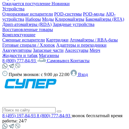
Ожидается поступление
Новинки
Устройства
Одноразовые испарители
POD-системы
POD-моды
AIO-
устройства
Наборы
Моды
Клиромайзеры
Бакомайзеры (RTA)
Дрип-атомайзеры (RDA)
Зарядные устройства
Восстановленные товары
Комплектующие
Сменные испарители
Картриджи
Атомайзеры / RBA-базы
Готовые спирали / Хлопок
Адаптеры и переходники
Аккумуляторы
Запасные части
Аксессуары
Мерч
Жидкости и табак
Магазины
8 (800) 777-84-93
Самовывоз
Контакты
Приём звонков:
с 9:00 до 22:00
Вход
8 (495) 197-84-93
8 (800) 777-84-93
звонок бесплатный
время
работы: 24/7