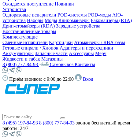
Ожидается поступление
Новинки
Устройства
Одноразовые испарители
POD-системы
POD-моды
AIO-
устройства
Наборы
Моды
Клиромайзеры
Бакомайзеры (RTA)
Дрип-атомайзеры (RDA)
Зарядные устройства
Восстановленные товары
Комплектующие
Сменные испарители
Картриджи
Атомайзеры / RBA-базы
Готовые спирали / Хлопок
Адаптеры и переходники
Аккумуляторы
Запасные части
Аксессуары
Мерч
Жидкости и табак
Магазины
8 (800) 777-84-93
Самовывоз
Контакты
Приём звонков:
с 9:00 до 22:00
Вход
8 (495) 197-84-93
8 (800) 777-84-93
звонок бесплатный
время
работы: 24/7