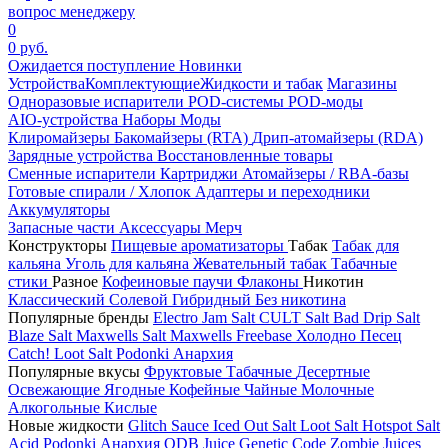
вопрос менеджеру
0
0 руб.
Ожидается поступление
Новинки
Устройства
Комплектующие
Жидкости и табак
Магазины
Одноразовые испарители
POD-системы
POD-моды
AIO-устройства
Наборы
Моды
Клиромайзеры
Бакомайзеры (RTA)
Дрип-атомайзеры (RDA)
Зарядные устройства
Восстановленные товары
Сменные испарители
Картриджи
Атомайзеры / RBA-базы
Готовые спирали / Хлопок
Адаптеры и переходники
Аккумуляторы
Запасные части
Аксессуары
Мерч
Конструкторы
Пищевые ароматизаторы
Табак
Табак для
кальяна
Уголь для кальяна
Жевательный табак
Табачные
стики
Разное
Кофеиновые паучи
Флаконы
Никотин
Классический
Солевой
Гибридный
Без никотина
Популярные бренды
Electro Jam Salt
CULT Salt
Bad Drip Salt
Blaze Salt
Maxwells Salt
Maxwells Freebase
Холодно Песец
Catch!
Loot Salt
Podonki Анархия
Популярные вкусы
Фруктовые
Табачные
Десертные
Освежающие
Ягодные
Кофейные
Чайные
Молочные
Алкогольные
Кислые
Новые жидкости
Glitch Sauce Iced Out Salt
Loot Salt
Hotspot Salt
Acid
Podonki Анархия
ODB Juice
Genetic Code
Zombie Juices