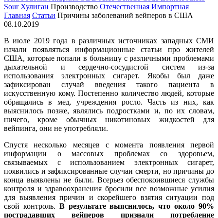
Sour
Хулиган
Производство
Отечественная
Импортная
Главная
Статьи
Причины заболеваний вейперов в США
08.10.2019
В июле 2019 года в различных источниках западных СМИ
начали появляться информационные статьи про жителей
США, которые попали в больницу с различными проблемами
дыхательной и сердечно-сосудистой систем из-за
использования электронных сигарет. Якобы был даже
зафиксирован случай введения такого пациента в
искусственную кому. Постепенно количество людей, которые
обращались в мед. учреждения росло. Часть из них, как
выяснилось позже, являлись подростками и, по их словам,
ничего, кроме обычных никотиновых жидкостей для
вейпинга, они не употребляли.
Спустя несколько месяцев с момента появления первой
информации о массовых проблемах со здоровьем,
связываемых с использованием электронных сигарет,
появились и зафиксированные случаи смерти, но причины до
конца выявлены не были. Всерьез обеспокоившиеся службы
контроля и здравоохранения бросили все возможные усилия
для выявления причин и скорейшего взятия ситуации под
свой контроль.
В результате выяснилось, что около 90%
пострадавших вейперов признали потребление