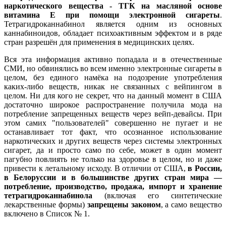
наркотического вещества - ТГК на масляной основе
витамина Е при помощи электронной сигареты
.
Тетрагидроканнабинол является одним из основных
каннабиноидов, обладает психоактивным эффектом и в ряде
стран разрешён для применения в медицинских целях.
Вся эта информация активно попадала и в отечественные
СМИ, но обвинялись во всем именно электронные сигареты в
целом, без единого намёка на подозрение употребления
каких-либо веществ, никак не связанных с вейпингом в
целом. Ни для кого не секрет, что на данный момент в США
достаточно широкое распространение получила мода на
потребление запрещенных веществ через вейп-девайсы. При
этом самих "пользователей" совершенно не пугает и не
останавливает тот факт, что осознанное использование
наркотических и других веществ через системы электронных
сигарет, да и просто само по себе, может в один момент
пагубно повлиять не только на здоровье в целом, но и даже
привести к летальному исходу. В отличии от США,
в России,
в Белоруссии и в большинстве других стран мира —
потребление, производство, продажа, импорт и хранение
тетрагидроканнабинола
(включая его синтетические
лекарственные формы)
запрещены законом
, а само вещество
включено в Список № 1.