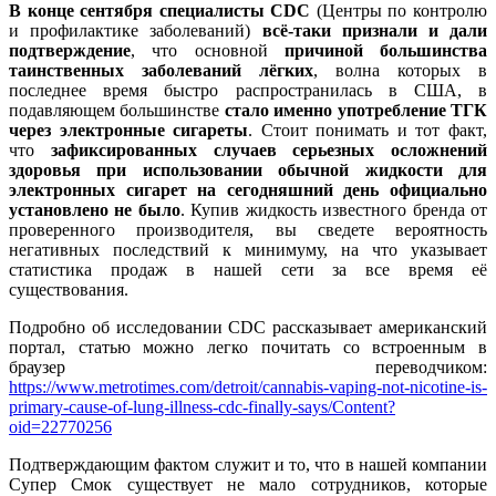
В конце сентября специалисты CDC
(Центры по контролю
и профилактике заболеваний)
всё-таки признали и дали
подтверждение
, что основной
причиной большинства
таинственных заболеваний лёгких
, волна которых в
последнее время быстро распространилась в США, в
подавляющем большинстве
стало именно употребление ТГК
через электронные сигареты
. Стоит понимать и тот факт,
что
зафиксированных случаев серьезных осложнений
здоровья при использовании обычной жидкости для
электронных сигарет на сегодняшний день официально
установлено не было
. Купив жидкость известного бренда от
проверенного производителя, вы сведете вероятность
негативных последствий к минимуму, на что указывает
статистика продаж в нашей сети за все время её
существования.
Подробно об исследовании CDC рассказывает американский
портал, статью можно легко почитать со встроенным в
браузер переводчиком:
https://www.metrotimes.com/detroit/cannabis-vaping-not-nicotine-is-
primary-cause-of-lung-illness-cdc-finally-says/Content?
oid=22770256
Подтверждающим фактом служит и то, что в нашей компании
Супер Смок существует не мало сотрудников, которые