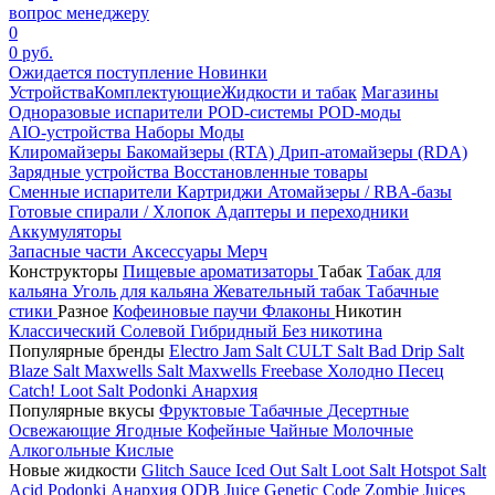
вопрос менеджеру
0
0 руб.
Ожидается поступление
Новинки
Устройства
Комплектующие
Жидкости и табак
Магазины
Одноразовые испарители
POD-системы
POD-моды
AIO-устройства
Наборы
Моды
Клиромайзеры
Бакомайзеры (RTA)
Дрип-атомайзеры (RDA)
Зарядные устройства
Восстановленные товары
Сменные испарители
Картриджи
Атомайзеры / RBA-базы
Готовые спирали / Хлопок
Адаптеры и переходники
Аккумуляторы
Запасные части
Аксессуары
Мерч
Конструкторы
Пищевые ароматизаторы
Табак
Табак для
кальяна
Уголь для кальяна
Жевательный табак
Табачные
стики
Разное
Кофеиновые паучи
Флаконы
Никотин
Классический
Солевой
Гибридный
Без никотина
Популярные бренды
Electro Jam Salt
CULT Salt
Bad Drip Salt
Blaze Salt
Maxwells Salt
Maxwells Freebase
Холодно Песец
Catch!
Loot Salt
Podonki Анархия
Популярные вкусы
Фруктовые
Табачные
Десертные
Освежающие
Ягодные
Кофейные
Чайные
Молочные
Алкогольные
Кислые
Новые жидкости
Glitch Sauce Iced Out Salt
Loot Salt
Hotspot Salt
Acid
Podonki Анархия
ODB Juice
Genetic Code
Zombie Juices