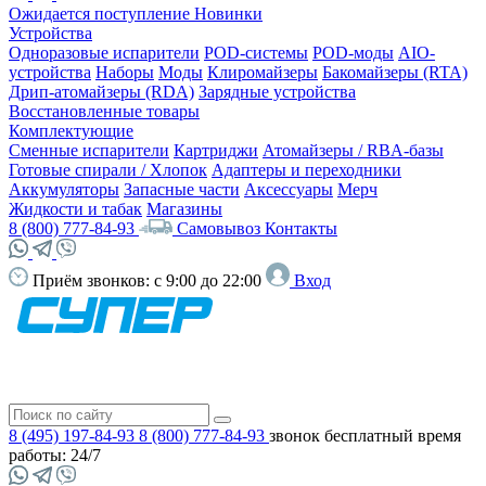
Ожидается поступление
Новинки
Устройства
Одноразовые испарители
POD-системы
POD-моды
AIO-
устройства
Наборы
Моды
Клиромайзеры
Бакомайзеры (RTA)
Дрип-атомайзеры (RDA)
Зарядные устройства
Восстановленные товары
Комплектующие
Сменные испарители
Картриджи
Атомайзеры / RBA-базы
Готовые спирали / Хлопок
Адаптеры и переходники
Аккумуляторы
Запасные части
Аксессуары
Мерч
Жидкости и табак
Магазины
8 (800) 777-84-93
Самовывоз
Контакты
Приём звонков:
с 9:00 до 22:00
Вход
8 (495) 197-84-93
8 (800) 777-84-93
звонок бесплатный
время
работы: 24/7