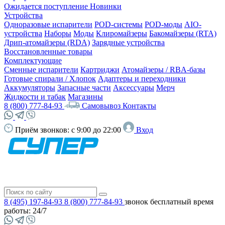
Ожидается поступление
Новинки
Устройства
Одноразовые испарители
POD-системы
POD-моды
AIO-
устройства
Наборы
Моды
Клиромайзеры
Бакомайзеры (RTA)
Дрип-атомайзеры (RDA)
Зарядные устройства
Восстановленные товары
Комплектующие
Сменные испарители
Картриджи
Атомайзеры / RBA-базы
Готовые спирали / Хлопок
Адаптеры и переходники
Аккумуляторы
Запасные части
Аксессуары
Мерч
Жидкости и табак
Магазины
8 (800) 777-84-93
Самовывоз
Контакты
Приём звонков:
с 9:00 до 22:00
Вход
8 (495) 197-84-93
8 (800) 777-84-93
звонок бесплатный
время
работы: 24/7