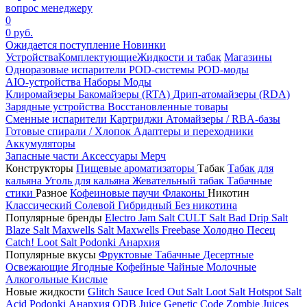
вопрос менеджеру
0
0 руб.
Ожидается поступление
Новинки
Устройства
Комплектующие
Жидкости и табак
Магазины
Одноразовые испарители
POD-системы
POD-моды
AIO-устройства
Наборы
Моды
Клиромайзеры
Бакомайзеры (RTA)
Дрип-атомайзеры (RDA)
Зарядные устройства
Восстановленные товары
Сменные испарители
Картриджи
Атомайзеры / RBA-базы
Готовые спирали / Хлопок
Адаптеры и переходники
Аккумуляторы
Запасные части
Аксессуары
Мерч
Конструкторы
Пищевые ароматизаторы
Табак
Табак для
кальяна
Уголь для кальяна
Жевательный табак
Табачные
стики
Разное
Кофеиновые паучи
Флаконы
Никотин
Классический
Солевой
Гибридный
Без никотина
Популярные бренды
Electro Jam Salt
CULT Salt
Bad Drip Salt
Blaze Salt
Maxwells Salt
Maxwells Freebase
Холодно Песец
Catch!
Loot Salt
Podonki Анархия
Популярные вкусы
Фруктовые
Табачные
Десертные
Освежающие
Ягодные
Кофейные
Чайные
Молочные
Алкогольные
Кислые
Новые жидкости
Glitch Sauce Iced Out Salt
Loot Salt
Hotspot Salt
Acid
Podonki Анархия
ODB Juice
Genetic Code
Zombie Juices