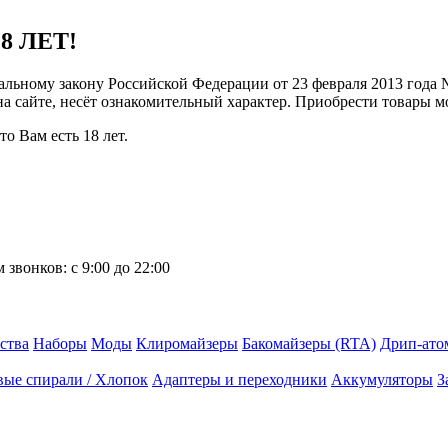
8 ЛЕТ!
ральному закону Российской Федерации от 23 февраля 2013 года
 на сайте, несёт ознакомительный характер. Приобрести товары 
о Вам есть 18 лет.
 звонков:
с 9:00 до 22:00
ства
Наборы
Моды
Клиромайзеры
Бакомайзеры (RTA)
Дрип-ато
вые спирали / Хлопок
Адаптеры и переходники
Аккумуляторы
З