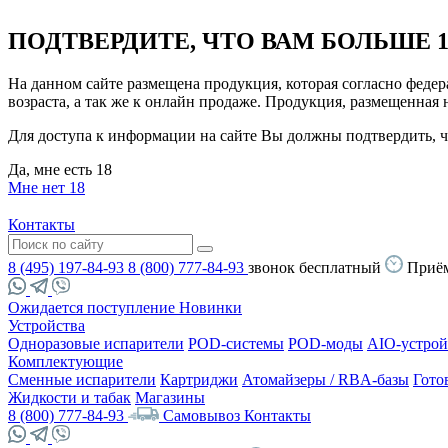
ПОДТВЕРДИТЕ, ЧТО ВАМ БОЛЬШЕ 1
На данном сайте размещена продукция, которая согласно феде
возраста, а так же к онлайн продаже. Продукция, размещенная
Для доступа к информации на сайте Вы должны подтвердить, чт
Да, мне есть 18
Мне нет 18
Контакты
8 (495) 197-84-93
8 (800) 777-84-93
звонок бесплатный
Приём
Ожидается поступление
Новинки
Устройства
Одноразовые испарители
POD-системы
POD-моды
AIO-устрой
Комплектующие
Сменные испарители
Картриджи
Атомайзеры / RBA-базы
Гото
Жидкости и табак
Магазины
8 (800) 777-84-93
Самовывоз
Контакты