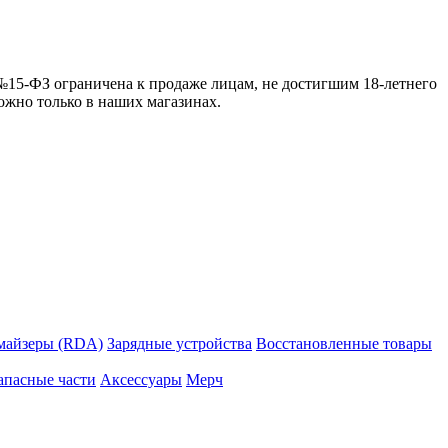
 №15-ФЗ ограничена к продаже лицам, не достигшим 18-летнего
можно только в наших магазинах.
майзеры (RDA)
Зарядные устройства
Восстановленные товары
апасные части
Аксессуары
Мерч