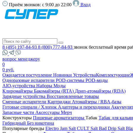
Приём звонков:
с 9:00 до 22:00
Вход
8 (495) 197-84-93
8 (800) 777-84-93
звонок бесплатный
время ра
вопрос менеджеру
0
0 руб.
Ожидается поступление
Новинки
Устройства
Комплектующие
Ж
Одноразовые испарители
POD-системы
POD-моды
AIO-устройства
Наборы
Моды
Клиромайзеры
Бакомайзеры (RTA)
Дрип-атомайзеры (RDA)
Зарядные устройства
Восстановленные товары
Сменные испарители
Картриджи
Атомайзеры / RBA-базы
Готовые спирали / Хлопок
Адаптеры и переходники
Аккумуля
Запасные части
Аксессуары
Мерч
Конструкторы
Пищевые ароматизаторы
Табак
Табак для калья
Гибридный
Без никотина
Популярные бренды
Electro Jam Salt
CULT Salt
Bad Drip Salt
Bla