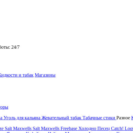
боты: 24/7
идкости и табак
Магазины
торы
на
Уголь для кальяна
Жевательный табак
Табачные стики
Разное
ze Salt
Maxwells Salt
Maxwells Freebase
Холодно Песец
Catch!
Loot