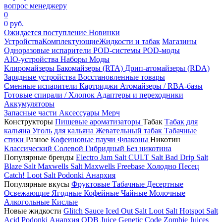
вопрос менеджеру
0
0 руб.
Ожидается поступление
Новинки
Устройства
Комплектующие
Жидкости и табак
Магазины
Одноразовые испарители
POD-системы
POD-моды
AIO-устройства
Наборы
Моды
Клиромайзеры
Бакомайзеры (RTA)
Дрип-атомайзеры (RDA)
Зарядные устройства
Восстановленные товары
Сменные испарители
Картриджи
Атомайзеры / RBA-базы
Готовые спирали / Хлопок
Адаптеры и переходники
Аккумуляторы
Запасные части
Аксессуары
Мерч
Конструкторы
Пищевые ароматизаторы
Табак
Табак для
кальяна
Уголь для кальяна
Жевательный табак
Табачные
стики
Разное
Кофеиновые паучи
Флаконы
Никотин
Классический
Солевой
Гибридный
Без никотина
Популярные бренды
Electro Jam Salt
CULT Salt
Bad Drip Salt
Blaze Salt
Maxwells Salt
Maxwells Freebase
Холодно Песец
Catch!
Loot Salt
Podonki Анархия
Популярные вкусы
Фруктовые
Табачные
Десертные
Освежающие
Ягодные
Кофейные
Чайные
Молочные
Алкогольные
Кислые
Новые жидкости
Glitch Sauce Iced Out Salt
Loot Salt
Hotspot Salt
Acid
Podonki Анархия
ODB Juice
Genetic Code
Zombie Juices