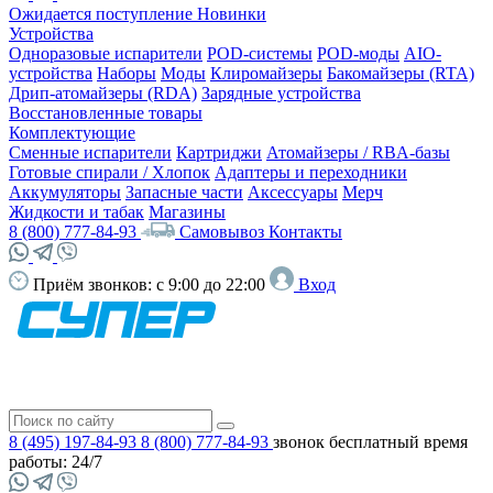
Ожидается поступление
Новинки
Устройства
Одноразовые испарители
POD-системы
POD-моды
AIO-
устройства
Наборы
Моды
Клиромайзеры
Бакомайзеры (RTA)
Дрип-атомайзеры (RDA)
Зарядные устройства
Восстановленные товары
Комплектующие
Сменные испарители
Картриджи
Атомайзеры / RBA-базы
Готовые спирали / Хлопок
Адаптеры и переходники
Аккумуляторы
Запасные части
Аксессуары
Мерч
Жидкости и табак
Магазины
8 (800) 777-84-93
Самовывоз
Контакты
Приём звонков:
с 9:00 до 22:00
Вход
8 (495) 197-84-93
8 (800) 777-84-93
звонок бесплатный
время
работы: 24/7