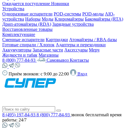
Ожидается поступление
Новинки
Устройства
Одноразовые испарители
POD-системы
POD-моды
AIO-
устройства
Наборы
Моды
Клиромайзеры
Бакомайзеры (RTA)
Дрип-атомайзеры (RDA)
Зарядные устройства
Восстановленные товары
Комплектующие
Сменные испарители
Картриджи
Атомайзеры / RBA-базы
Готовые спирали / Хлопок
Адаптеры и переходники
Аккумуляторы
Запасные части
Аксессуары
Мерч
Жидкости и табак
Магазины
8 (800) 777-84-93
Самовывоз
Контакты
Приём звонков:
с 9:00 до 22:00
Вход
8 (495) 197-84-93
8 (800) 777-84-93
звонок бесплатный
время
работы: 24/7