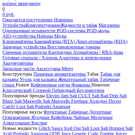
вопрос менеджеру
0
0 руб.
Ожидается поступление
Новинки
Устройства
Комплектующие
Жидкости и табак
Магазины
Одноразовые испарители
POD-системы
POD-моды
AIO-устройства
Наборы
Моды
Клиромайзеры
Бакомайзеры (RTA)
Дрип-атомайзеры (RDA)
Зарядные устройства
Восстановленные товары
Сменные испарители
Картриджи
Атомайзеры / RBA-базы
Готовые спирали / Хлопок
Адаптеры и переходники
Аккумуляторы
Запасные части
Аксессуары
Мерч
Конструкторы
Пищевые ароматизаторы
Табак
Табак для
кальяна
Уголь для кальяна
Жевательный табак
Табачные
стики
Разное
Кофеиновые паучи
Флаконы
Никотин
Классический
Солевой
Гибридный
Без никотина
Популярные бренды
Electro Jam Salt
CULT Salt
Bad Drip Salt
Blaze Salt
Maxwells Salt
Maxwells Freebase
Холодно Песец
Catch!
Loot Salt
Podonki Анархия
Популярные вкусы
Фруктовые
Табачные
Десертные
Освежающие
Ягодные
Кофейные
Чайные
Молочные
Алкогольные
Кислые
Новые жидкости
Glitch Sauce Iced Out Salt
Loot Salt
Hotspot Salt
Acid
Podonki Анархия
ODB Juice
Genetic Code
Zombie Juices