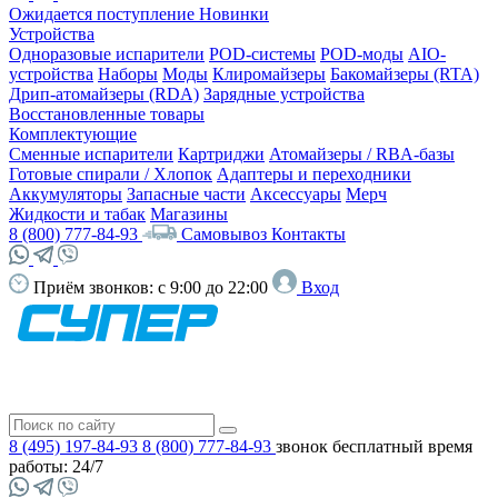
Ожидается поступление
Новинки
Устройства
Одноразовые испарители
POD-системы
POD-моды
AIO-
устройства
Наборы
Моды
Клиромайзеры
Бакомайзеры (RTA)
Дрип-атомайзеры (RDA)
Зарядные устройства
Восстановленные товары
Комплектующие
Сменные испарители
Картриджи
Атомайзеры / RBA-базы
Готовые спирали / Хлопок
Адаптеры и переходники
Аккумуляторы
Запасные части
Аксессуары
Мерч
Жидкости и табак
Магазины
8 (800) 777-84-93
Самовывоз
Контакты
Приём звонков:
с 9:00 до 22:00
Вход
8 (495) 197-84-93
8 (800) 777-84-93
звонок бесплатный
время
работы: 24/7