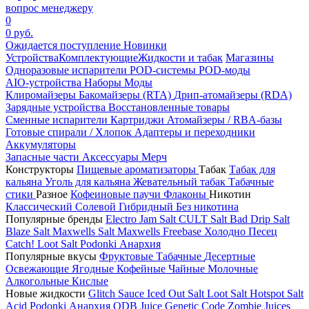
вопрос менеджеру
0
0 руб.
Ожидается поступление
Новинки
Устройства
Комплектующие
Жидкости и табак
Магазины
Одноразовые испарители
POD-системы
POD-моды
AIO-устройства
Наборы
Моды
Клиромайзеры
Бакомайзеры (RTA)
Дрип-атомайзеры (RDA)
Зарядные устройства
Восстановленные товары
Сменные испарители
Картриджи
Атомайзеры / RBA-базы
Готовые спирали / Хлопок
Адаптеры и переходники
Аккумуляторы
Запасные части
Аксессуары
Мерч
Конструкторы
Пищевые ароматизаторы
Табак
Табак для
кальяна
Уголь для кальяна
Жевательный табак
Табачные
стики
Разное
Кофеиновые паучи
Флаконы
Никотин
Классический
Солевой
Гибридный
Без никотина
Популярные бренды
Electro Jam Salt
CULT Salt
Bad Drip Salt
Blaze Salt
Maxwells Salt
Maxwells Freebase
Холодно Песец
Catch!
Loot Salt
Podonki Анархия
Популярные вкусы
Фруктовые
Табачные
Десертные
Освежающие
Ягодные
Кофейные
Чайные
Молочные
Алкогольные
Кислые
Новые жидкости
Glitch Sauce Iced Out Salt
Loot Salt
Hotspot Salt
Acid
Podonki Анархия
ODB Juice
Genetic Code
Zombie Juices