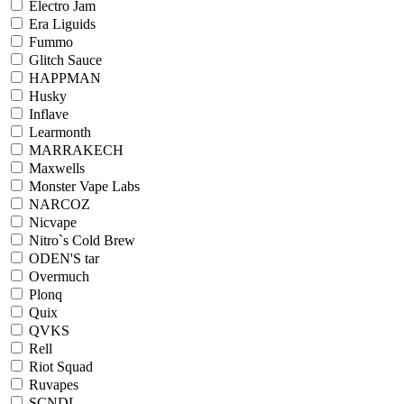
Electro Jam
Era Liguids
Fummo
Glitch Sauce
HAPPMAN
Husky
Inflave
Learmonth
MARRAKECH
Maxwells
Monster Vape Labs
NARCOZ
Nicvape
Nitro`s Cold Brew
ODEN'S tar
Overmuch
Plonq
Quix
QVKS
Rell
Riot Squad
Ruvapes
SCNDL