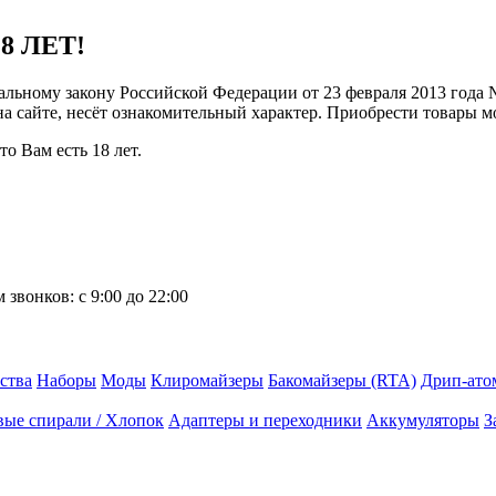
8 ЛЕТ!
ральному закону Российской Федерации от 23 февраля 2013 года
 на сайте, несёт ознакомительный характер. Приобрести товары 
о Вам есть 18 лет.
 звонков:
с 9:00 до 22:00
ства
Наборы
Моды
Клиромайзеры
Бакомайзеры (RTA)
Дрип-ато
вые спирали / Хлопок
Адаптеры и переходники
Аккумуляторы
З