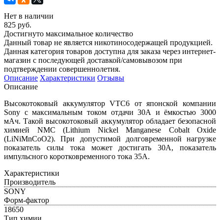
Нет в наличии
825 руб.
Достигнуто максимальное количество
Данный товар не является никотиносодержащей продукцией.
Данная категория товаров доступна для заказа через интернет-
магазин с последующей доставкой/самовывозом при
подтверждении совершеннолетия.
Описание
Характеристики
Отзывы
Описание
Высокотоковый аккумулятор VTC6 от японской компании
Sony с максимальным током отдачи 30А и ёмкостью 3000
мАч. Такой высокотоковый аккумулятор обладает безопасной
химией NMC (Lithium Nickel Manganese Cobalt Oxide
(LiNiMnCoO2). При допустимой долговременной нагрузке
показатель силы тока может достигать 30А, показатель
импульсного коротковременного тока 35А.
Характеристики
Производитель
SONY
Форм-фактор
18650
Тип химии