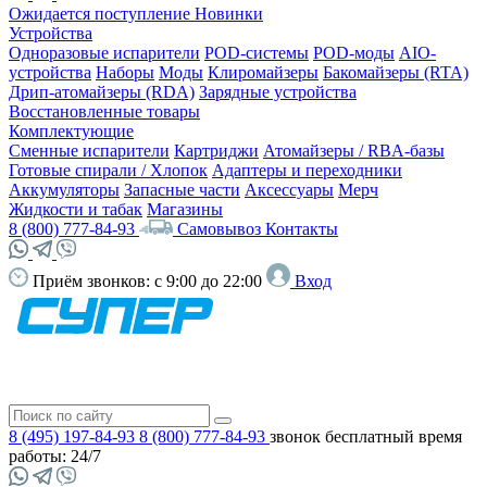
Ожидается поступление
Новинки
Устройства
Одноразовые испарители
POD-системы
POD-моды
AIO-
устройства
Наборы
Моды
Клиромайзеры
Бакомайзеры (RTA)
Дрип-атомайзеры (RDA)
Зарядные устройства
Восстановленные товары
Комплектующие
Сменные испарители
Картриджи
Атомайзеры / RBA-базы
Готовые спирали / Хлопок
Адаптеры и переходники
Аккумуляторы
Запасные части
Аксессуары
Мерч
Жидкости и табак
Магазины
8 (800) 777-84-93
Самовывоз
Контакты
Приём звонков:
с 9:00 до 22:00
Вход
8 (495) 197-84-93
8 (800) 777-84-93
звонок бесплатный
время
работы: 24/7