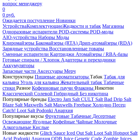
вопрос менеджеру
0
0 руб.
Ожидается поступление
Новинки
Устройства
Комплектующие
Жидкости и табак
Магазины
Одноразовые испарители
POD-системы
POD-моды
AIO-устройства
Наборы
Моды
Клиромайзеры
Бакомайзеры (RTA)
Дрип-атомайзеры (RDA)
Зарядные устройства
Восстановленные товары
Сменные испарители
Картриджи
Атомайзеры / RBA-базы
Готовые спирали / Хлопок
Адаптеры и переходники
Аккумуляторы
Запасные части
Аксессуары
Мерч
Конструкторы
Пищевые ароматизаторы
Табак
Табак для
кальяна
Уголь для кальяна
Жевательный табак
Табачные
стики
Разное
Кофеиновые паучи
Флаконы
Никотин
Классический
Солевой
Гибридный
Без никотина
Популярные бренды
Electro Jam Salt
CULT Salt
Bad Drip Salt
Blaze Salt
Maxwells Salt
Maxwells Freebase
Холодно Песец
Catch!
Loot Salt
Podonki Анархия
Популярные вкусы
Фруктовые
Табачные
Десертные
Освежающие
Ягодные
Кофейные
Чайные
Молочные
Алкогольные
Кислые
Новые жидкости
Glitch Sauce Iced Out Salt
Loot Salt
Hotspot Salt
Acid
Podonki Анархия
ODB Juice
Genetic Code
Zombie Juices