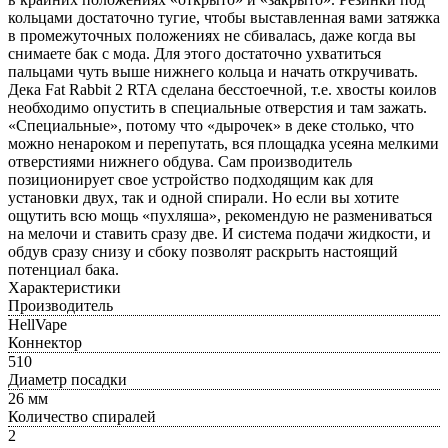
кольцами достаточно тугие, чтобы выставленная вами затяжка
в промежуточных положениях не сбивалась, даже когда вы
снимаете бак с мода. Для этого достаточно ухватиться
пальцами чуть выше нижнего кольца и начать откручивать.
Дека Fat Rabbit 2 RTA сделана бесстоечной, т.е. хвосты коилов
необходимо опустить в специальные отверстия и там зажать.
«Специальные», потому что «дырочек» в деке столько, что
можно ненароком и перепутать, вся площадка усеяна мелкими
отверстиями нижнего обдува. Сам производитель
позиционирует свое устройство подходящим как для
установки двух, так и одной спирали. Но если вы хотите
ощутить всю мощь «пухляша», рекомендую не размениваться
на мелочи и ставить сразу две. И система подачи жидкости, и
обдув сразу снизу и сбоку позволят раскрыть настоящий
потенциал бака.
Характеристики
Производитель
HellVape
Коннектор
510
Диаметр посадки
26 мм
Количество спиралей
2