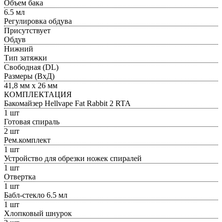
Объем бака
6.5 мл
Регулировка обдува
Присутствует
Обдув
Нижний
Тип затяжки
Свободная (DL)
Размеры (ВxД)
41,8 мм x 26 мм
КОМПЛЕКТАЦИЯ
Бакомайзер Hellvape Fat Rabbit 2 RTA
1 шт
Готовая спираль
2 шт
Рем.комплект
1 шт
Устройство для обрезки ножек спиралей
1 шт
Отвертка
1 шт
Бабл-стекло 6.5 мл
1 шт
Хлопковый шнурок