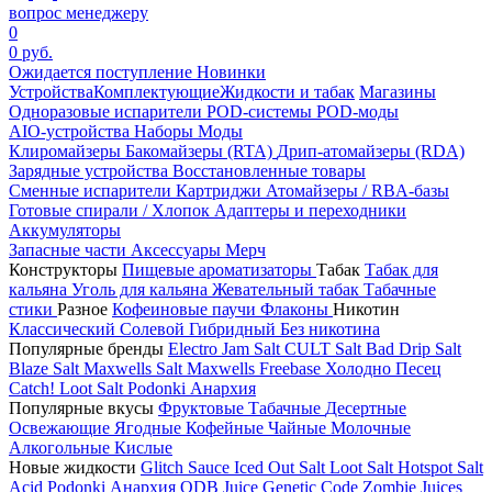
вопрос менеджеру
0
0 руб.
Ожидается поступление
Новинки
Устройства
Комплектующие
Жидкости и табак
Магазины
Одноразовые испарители
POD-системы
POD-моды
AIO-устройства
Наборы
Моды
Клиромайзеры
Бакомайзеры (RTA)
Дрип-атомайзеры (RDA)
Зарядные устройства
Восстановленные товары
Сменные испарители
Картриджи
Атомайзеры / RBA-базы
Готовые спирали / Хлопок
Адаптеры и переходники
Аккумуляторы
Запасные части
Аксессуары
Мерч
Конструкторы
Пищевые ароматизаторы
Табак
Табак для
кальяна
Уголь для кальяна
Жевательный табак
Табачные
стики
Разное
Кофеиновые паучи
Флаконы
Никотин
Классический
Солевой
Гибридный
Без никотина
Популярные бренды
Electro Jam Salt
CULT Salt
Bad Drip Salt
Blaze Salt
Maxwells Salt
Maxwells Freebase
Холодно Песец
Catch!
Loot Salt
Podonki Анархия
Популярные вкусы
Фруктовые
Табачные
Десертные
Освежающие
Ягодные
Кофейные
Чайные
Молочные
Алкогольные
Кислые
Новые жидкости
Glitch Sauce Iced Out Salt
Loot Salt
Hotspot Salt
Acid
Podonki Анархия
ODB Juice
Genetic Code
Zombie Juices