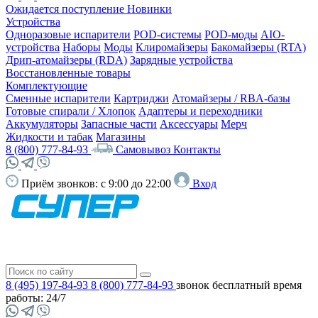
Ожидается поступление
Новинки
Устройства
Одноразовые испарители
POD-системы
POD-моды
AIO-
устройства
Наборы
Моды
Клиромайзеры
Бакомайзеры (RTA)
Дрип-атомайзеры (RDA)
Зарядные устройства
Восстановленные товары
Комплектующие
Сменные испарители
Картриджи
Атомайзеры / RBA-базы
Готовые спирали / Хлопок
Адаптеры и переходники
Аккумуляторы
Запасные части
Аксессуары
Мерч
Жидкости и табак
Магазины
8 (800) 777-84-93
Самовывоз
Контакты
Приём звонков:
с 9:00 до 22:00
Вход
8 (495) 197-84-93
8 (800) 777-84-93
звонок бесплатный
время
работы: 24/7