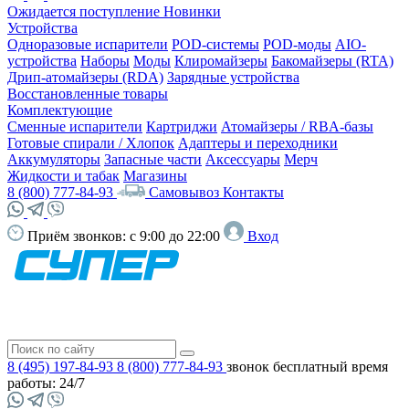
Ожидается поступление
Новинки
Устройства
Одноразовые испарители
POD-системы
POD-моды
AIO-
устройства
Наборы
Моды
Клиромайзеры
Бакомайзеры (RTA)
Дрип-атомайзеры (RDA)
Зарядные устройства
Восстановленные товары
Комплектующие
Сменные испарители
Картриджи
Атомайзеры / RBA-базы
Готовые спирали / Хлопок
Адаптеры и переходники
Аккумуляторы
Запасные части
Аксессуары
Мерч
Жидкости и табак
Магазины
8 (800) 777-84-93
Самовывоз
Контакты
Приём звонков:
с 9:00 до 22:00
Вход
8 (495) 197-84-93
8 (800) 777-84-93
звонок бесплатный
время
работы: 24/7