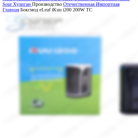
Sour
Хулиган
Производство
Отечественная
Импортная
Главная
Боксмод eLeaf iKuu i200 200W TC