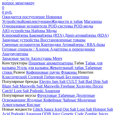
вопрос менеджеру
0
0 руб.
Ожидается поступление
Новинки
Устройства
Комплектующие
Жидкости и табак
Магазины
Одноразовые испарители
POD-системы
POD-моды
AIO-устройства
Наборы
Моды
Клиромайзеры
Бакомайзеры (RTA)
Дрип-атомайзеры (RDA)
Зарядные устройства
Восстановленные товары
Сменные испарители
Картриджи
Атомайзеры / RBA-базы
Готовые спирали / Хлопок
Адаптеры и переходники
Аккумуляторы
Запасные части
Аксессуары
Мерч
Конструкторы
Пищевые ароматизаторы
Табак
Табак для
кальяна
Уголь для кальяна
Жевательный табак
Табачные
стики
Разное
Кофеиновые паучи
Флаконы
Никотин
Классический
Солевой
Гибридный
Без никотина
Популярные бренды
Electro Jam Salt
CULT Salt
Bad Drip Salt
Blaze Salt
Maxwells Salt
Maxwells Freebase
Холодно Песец
Catch!
Loot Salt
Podonki Анархия
Популярные вкусы
Фруктовые
Табачные
Десертные
Освежающие
Ягодные
Кофейные
Чайные
Молочные
Алкогольные
Кислые
Новые жидкости
Glitch Sauce Iced Out Salt
Loot Salt
Hotspot Salt
Acid
Podonki Анархия
ODB Juice
Genetic Code
Zombie Juices