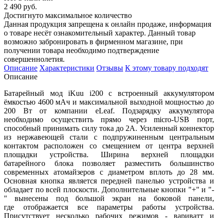
2 490 руб.
Достигнуто максимальное количество
Данная продукция запрещена к онлайн продаже, информация
о товаре несёт ознакомительный характер. Данный товар
возможно забронировать в фирменном магазине, при
получении товара необходимо подтверждение
совершеннолетия.
Описание
Характеристики
Отзывы
К этому товару подходят
Описание
Батарейный мод iKuu i200 с встроенный аккумулятором
ёмкостью 4600 мАч и максимальной выходной мощностью до
200 Вт от компании eLeaf. Подзарядку аккумулятора
необходимо осуществить прямо через micro-USB порт,
способный принимать силу тока до 2А. Усиленный коннектор
из нержавеющей стали с подпружиненным центральным
контактом расположен со смещением от центра верхней
площадки устройства. Ширина верхней площадки
батарейного блока позволяет разместить большинство
современных атомайзеров с диаметром вплоть до 28 мм.
Основная кнопка является передней панелью устройства и
обладает по всей плоскости. Дополнительные кнопки "+" и "-
" вынесены под большой экран на боковой панели,
где отображается все параметры работы устройства.
Присутствует несколько рабочих режимов - вариватт и