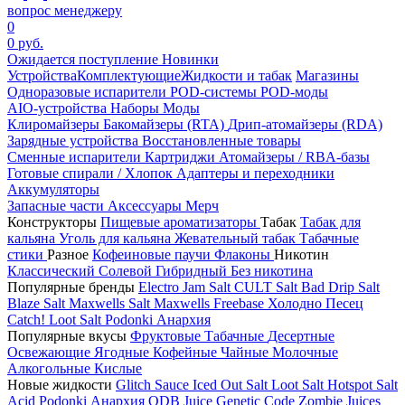
вопрос менеджеру
0
0 руб.
Ожидается поступление
Новинки
Устройства
Комплектующие
Жидкости и табак
Магазины
Одноразовые испарители
POD-системы
POD-моды
AIO-устройства
Наборы
Моды
Клиромайзеры
Бакомайзеры (RTA)
Дрип-атомайзеры (RDA)
Зарядные устройства
Восстановленные товары
Сменные испарители
Картриджи
Атомайзеры / RBA-базы
Готовые спирали / Хлопок
Адаптеры и переходники
Аккумуляторы
Запасные части
Аксессуары
Мерч
Конструкторы
Пищевые ароматизаторы
Табак
Табак для
кальяна
Уголь для кальяна
Жевательный табак
Табачные
стики
Разное
Кофеиновые паучи
Флаконы
Никотин
Классический
Солевой
Гибридный
Без никотина
Популярные бренды
Electro Jam Salt
CULT Salt
Bad Drip Salt
Blaze Salt
Maxwells Salt
Maxwells Freebase
Холодно Песец
Catch!
Loot Salt
Podonki Анархия
Популярные вкусы
Фруктовые
Табачные
Десертные
Освежающие
Ягодные
Кофейные
Чайные
Молочные
Алкогольные
Кислые
Новые жидкости
Glitch Sauce Iced Out Salt
Loot Salt
Hotspot Salt
Acid
Podonki Анархия
ODB Juice
Genetic Code
Zombie Juices