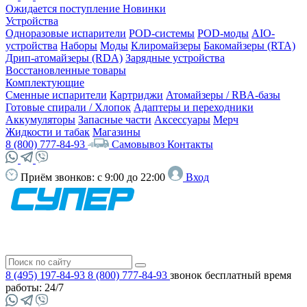
Ожидается поступление
Новинки
Устройства
Одноразовые испарители
POD-системы
POD-моды
AIO-
устройства
Наборы
Моды
Клиромайзеры
Бакомайзеры (RTA)
Дрип-атомайзеры (RDA)
Зарядные устройства
Восстановленные товары
Комплектующие
Сменные испарители
Картриджи
Атомайзеры / RBA-базы
Готовые спирали / Хлопок
Адаптеры и переходники
Аккумуляторы
Запасные части
Аксессуары
Мерч
Жидкости и табак
Магазины
8 (800) 777-84-93
Самовывоз
Контакты
Приём звонков:
с 9:00 до 22:00
Вход
8 (495) 197-84-93
8 (800) 777-84-93
звонок бесплатный
время
работы: 24/7