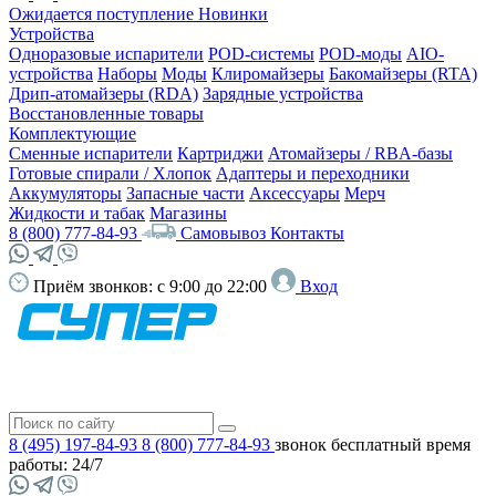
Ожидается поступление
Новинки
Устройства
Одноразовые испарители
POD-системы
POD-моды
AIO-
устройства
Наборы
Моды
Клиромайзеры
Бакомайзеры (RTA)
Дрип-атомайзеры (RDA)
Зарядные устройства
Восстановленные товары
Комплектующие
Сменные испарители
Картриджи
Атомайзеры / RBA-базы
Готовые спирали / Хлопок
Адаптеры и переходники
Аккумуляторы
Запасные части
Аксессуары
Мерч
Жидкости и табак
Магазины
8 (800) 777-84-93
Самовывоз
Контакты
Приём звонков:
с 9:00 до 22:00
Вход
8 (495) 197-84-93
8 (800) 777-84-93
звонок бесплатный
время
работы: 24/7