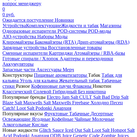
вопрос менеджеру
0
0 руб.
Ожидается поступление
Новинки
Устройства
Комплектующие
Жидкости и табак
Магазины
Одноразовые испарители
POD-системы
POD-моды
AIO-устройства
Наборы
Моды
Клиромайзеры
Бакомайзеры (RTA)
Дрип-атомайзеры (RDA)
Зарядные устройства
Восстановленные товары
Сменные испарители
Картриджи
Атомайзеры / RBA-базы
Готовые спирали / Хлопок
Адаптеры и переходники
Аккумуляторы
Запасные части
Аксессуары
Мерч
Конструкторы
Пищевые ароматизаторы
Табак
Табак для
кальяна
Уголь для кальяна
Жевательный табак
Табачные
стики
Разное
Кофеиновые паучи
Флаконы
Никотин
Классический
Солевой
Гибридный
Без никотина
Популярные бренды
Electro Jam Salt
CULT Salt
Bad Drip Salt
Blaze Salt
Maxwells Salt
Maxwells Freebase
Холодно Песец
Catch!
Loot Salt
Podonki Анархия
Популярные вкусы
Фруктовые
Табачные
Десертные
Освежающие
Ягодные
Кофейные
Чайные
Молочные
Алкогольные
Кислые
Новые жидкости
Glitch Sauce Iced Out Salt
Loot Salt
Hotspot Salt
Acid
Podonki Анархия
ODB Juice
Genetic Code
Zombie Juices