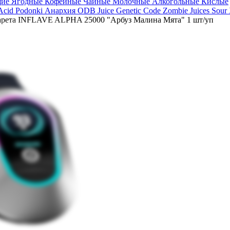
щие
Ягодные
Кофейные
Чайные
Молочные
Алкогольные
Кислые
 Acid
Podonki Анархия
ODB Juice
Genetic Code
Zombie Juices Sour
арета INFLAVE ALPHA 25000 "Арбуз Малина Мята" 1 шт/уп