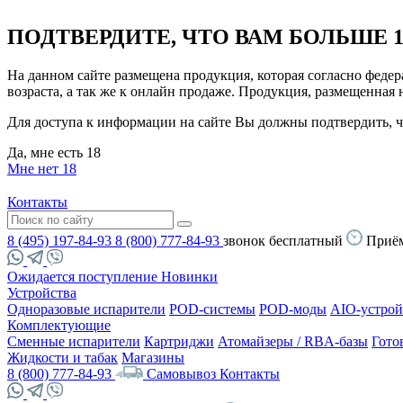
ПОДТВЕРДИТЕ, ЧТО ВАМ БОЛЬШЕ 1
На данном сайте размещена продукция, которая согласно феде
возраста, а так же к онлайн продаже. Продукция, размещенная
Для доступа к информации на сайте Вы должны подтвердить, чт
Да, мне есть 18
Мне нет 18
Контакты
8 (495) 197-84-93
8 (800) 777-84-93
звонок бесплатный
Приём
Ожидается поступление
Новинки
Устройства
Одноразовые испарители
POD-системы
POD-моды
AIO-устрой
Комплектующие
Сменные испарители
Картриджи
Атомайзеры / RBA-базы
Гото
Жидкости и табак
Магазины
8 (800) 777-84-93
Самовывоз
Контакты