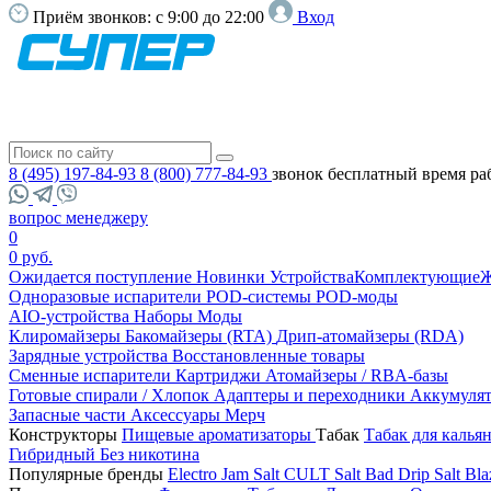
Приём звонков:
с 9:00 до 22:00
Вход
8 (495) 197-84-93
8 (800) 777-84-93
звонок бесплатный
время ра
вопрос менеджеру
0
0 руб.
Ожидается поступление
Новинки
Устройства
Комплектующие
Ж
Одноразовые испарители
POD-системы
POD-моды
AIO-устройства
Наборы
Моды
Клиромайзеры
Бакомайзеры (RTA)
Дрип-атомайзеры (RDA)
Зарядные устройства
Восстановленные товары
Сменные испарители
Картриджи
Атомайзеры / RBA-базы
Готовые спирали / Хлопок
Адаптеры и переходники
Аккумуля
Запасные части
Аксессуары
Мерч
Конструкторы
Пищевые ароматизаторы
Табак
Табак для калья
Гибридный
Без никотина
Популярные бренды
Electro Jam Salt
CULT Salt
Bad Drip Salt
Bla