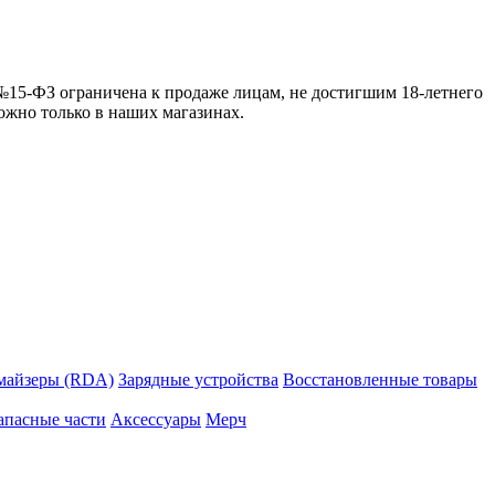
 №15-ФЗ ограничена к продаже лицам, не достигшим 18-летнего
можно только в наших магазинах.
майзеры (RDA)
Зарядные устройства
Восстановленные товары
апасные части
Аксессуары
Мерч