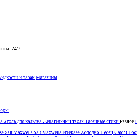
боты: 24/7
идкости и табак
Магазины
торы
на
Уголь для кальяна
Жевательный табак
Табачные стики
Разное
ze Salt
Maxwells Salt
Maxwells Freebase
Холодно Песец
Catch!
Loot