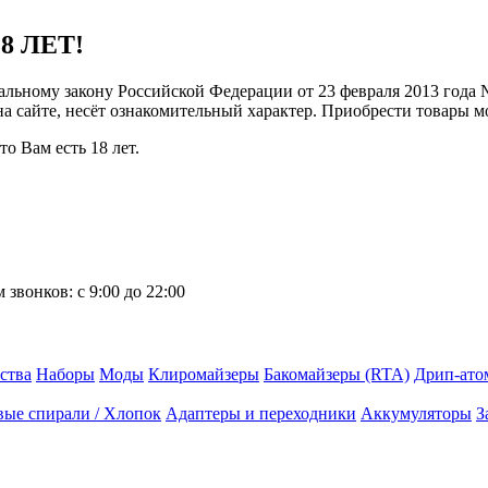
8 ЛЕТ!
ральному закону Российской Федерации от 23 февраля 2013 года
 на сайте, несёт ознакомительный характер. Приобрести товары 
о Вам есть 18 лет.
 звонков:
с 9:00 до 22:00
ства
Наборы
Моды
Клиромайзеры
Бакомайзеры (RTA)
Дрип-ато
вые спирали / Хлопок
Адаптеры и переходники
Аккумуляторы
З