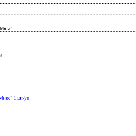
 Мята"
и!
Микс" 1 шт/уп