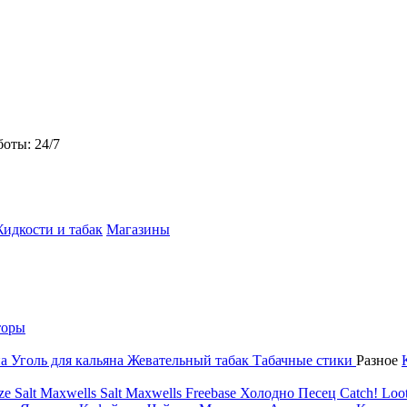
боты: 24/7
идкости и табак
Магазины
торы
на
Уголь для кальяна
Жевательный табак
Табачные стики
Разное
ze Salt
Maxwells Salt
Maxwells Freebase
Холодно Песец
Catch!
Loot