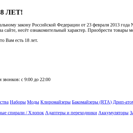
8 ЛЕТ!
ральному закону Российской Федерации от 23 февраля 2013 года
 на сайте, несёт ознакомительный характер. Приобрести товары 
о Вам есть 18 лет.
 звонков:
с 9:00 до 22:00
ства
Наборы
Моды
Клиромайзеры
Бакомайзеры (RTA)
Дрип-ато
вые спирали / Хлопок
Адаптеры и переходники
Аккумуляторы
З