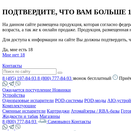
ПОДТВЕРДИТЕ, ЧТО ВАМ БОЛЬШЕ 1
На данном сайте размещена продукция, которая согласно феде
возраста, а так же к онлайн продаже. Продукция, размещенная
Для доступа к информации на сайте Вы должны подтвердить, чт
Да, мне есть 18
Мне нет 18
Контакты
8 (495) 197-84-93
8 (800) 777-84-93
звонок бесплатный
Приём
Ожидается поступление
Новинки
Устройства
Одноразовые испарители
POD-системы
POD-моды
AIO-устрой
Комплектующие
Сменные испарители
Картриджи
Атомайзеры / RBA-базы
Гото
Жидкости и табак
Магазины
8 (800) 777-84-93
Самовывоз
Контакты