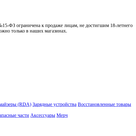
 №15-ФЗ ограничена к продаже лицам, не достигшим 18-летнего
можно только в наших магазинах.
майзеры (RDA)
Зарядные устройства
Восстановленные товары
апасные части
Аксессуары
Мерч