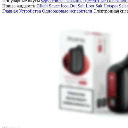
Популярные вкусы
Фруктовые
Табачные
Десертные
Освежаю
Новые жидкости
Glitch Sauce Iced Out Salt
Loot Salt
Hotspot Salt
Главная
Устройства
Одноразовые испарители
Электронная сиг