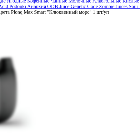
щие
Ягодные
Кофейные
Чайные
Молочные
Алкогольные
Кислые
 Acid
Podonki Анархия
ODB Juice
Genetic Code
Zombie Juices Sour
арета Plonq Max Smart "Клюквенный морс" 1 шт/уп