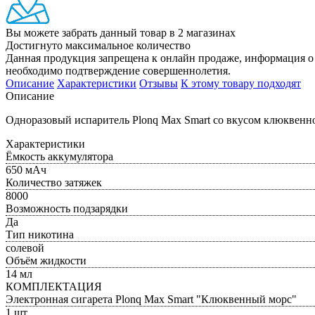
Вы можете забрать данный товар
в 2 магазинах
Достигнуто максимальное количество
Данная продукция запрещена к онлайн продаже, информация о 
необходимо подтверждение совершеннолетия.
Описание
Характеристики
Отзывы
К этому товару подходят
Описание
Одноразовый испаритель Plonq Max Smart со вкусом клюквенно
Характеристики
Ёмкость аккумулятора
650 мАч
Количество затяжек
8000
Возможность подзарядки
Да
Тип никотина
солевой
Объём жидкости
14 мл
КОМПЛЕКТАЦИЯ
Электронная сигарета Plonq Max Smart "Клюквенный морс"
1 шт