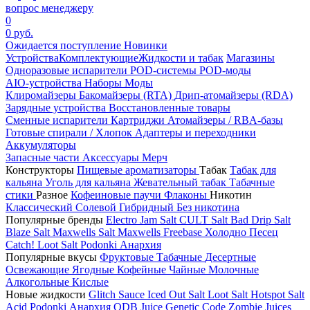
вопрос менеджеру
0
0 руб.
Ожидается поступление
Новинки
Устройства
Комплектующие
Жидкости и табак
Магазины
Одноразовые испарители
POD-системы
POD-моды
AIO-устройства
Наборы
Моды
Клиромайзеры
Бакомайзеры (RTA)
Дрип-атомайзеры (RDA)
Зарядные устройства
Восстановленные товары
Сменные испарители
Картриджи
Атомайзеры / RBA-базы
Готовые спирали / Хлопок
Адаптеры и переходники
Аккумуляторы
Запасные части
Аксессуары
Мерч
Конструкторы
Пищевые ароматизаторы
Табак
Табак для
кальяна
Уголь для кальяна
Жевательный табак
Табачные
стики
Разное
Кофеиновые паучи
Флаконы
Никотин
Классический
Солевой
Гибридный
Без никотина
Популярные бренды
Electro Jam Salt
CULT Salt
Bad Drip Salt
Blaze Salt
Maxwells Salt
Maxwells Freebase
Холодно Песец
Catch!
Loot Salt
Podonki Анархия
Популярные вкусы
Фруктовые
Табачные
Десертные
Освежающие
Ягодные
Кофейные
Чайные
Молочные
Алкогольные
Кислые
Новые жидкости
Glitch Sauce Iced Out Salt
Loot Salt
Hotspot Salt
Acid
Podonki Анархия
ODB Juice
Genetic Code
Zombie Juices