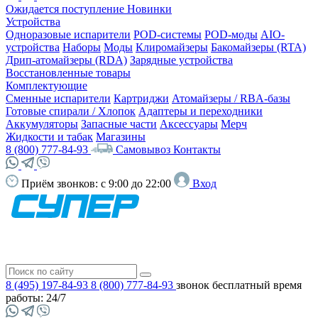
Ожидается поступление
Новинки
Устройства
Одноразовые испарители
POD-системы
POD-моды
AIO-
устройства
Наборы
Моды
Клиромайзеры
Бакомайзеры (RTA)
Дрип-атомайзеры (RDA)
Зарядные устройства
Восстановленные товары
Комплектующие
Сменные испарители
Картриджи
Атомайзеры / RBA-базы
Готовые спирали / Хлопок
Адаптеры и переходники
Аккумуляторы
Запасные части
Аксессуары
Мерч
Жидкости и табак
Магазины
8 (800) 777-84-93
Самовывоз
Контакты
Приём звонков:
с 9:00 до 22:00
Вход
8 (495) 197-84-93
8 (800) 777-84-93
звонок бесплатный
время
работы: 24/7