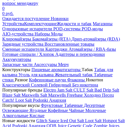
вопрос менеджеру
0
0 руб.
Ожидается поступление
Новинки
Устройства
Комплектующие
Жидкости и табак
Магазины
Одноразовые испарители
POD-системы
POD-моды
AIO-устройства
Наборы
Моды
Клиромайзеры
Бакомайзеры (RTA)
Дрип-атомайзеры (RDA)
Зарядные устройства
Восстановленные товары
Сменные испарители
Картриджи
Атомайзеры / RBA-базы
Готовые спирали / Хлопок
Адаптеры и переходники
Аккумуляторы
Запасные части
Аксессуары
Мерч
Конструкторы
Пищевые ароматизаторы
Табак
Табак для
кальяна
Уголь для кальяна
Жевательный табак
Табачные
стики
Разное
Кофеиновые паучи
Флаконы
Никотин
Классический
Солевой
Гибридный
Без никотина
Популярные бренды
Electro Jam Salt
CULT Salt
Bad Drip Salt
Blaze Salt
Maxwells Salt
Maxwells Freebase
Холодно Песец
Catch!
Loot Salt
Podonki Анархия
Популярные вкусы
Фруктовые
Табачные
Десертные
Освежающие
Ягодные
Кофейные
Чайные
Молочные
Алкогольные
Кислые
Новые жидкости
Glitch Sauce Iced Out Salt
Loot Salt
Hotspot Salt
Acid
Podonki Анархия
ODB Juice
Genetic Code
Zombie Juices