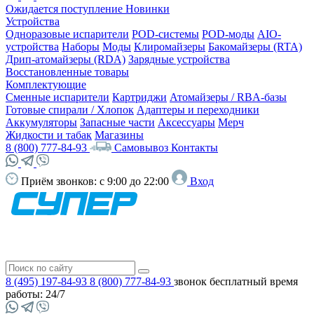
Ожидается поступление
Новинки
Устройства
Одноразовые испарители
POD-системы
POD-моды
AIO-
устройства
Наборы
Моды
Клиромайзеры
Бакомайзеры (RTA)
Дрип-атомайзеры (RDA)
Зарядные устройства
Восстановленные товары
Комплектующие
Сменные испарители
Картриджи
Атомайзеры / RBA-базы
Готовые спирали / Хлопок
Адаптеры и переходники
Аккумуляторы
Запасные части
Аксессуары
Мерч
Жидкости и табак
Магазины
8 (800) 777-84-93
Самовывоз
Контакты
Приём звонков:
с 9:00 до 22:00
Вход
8 (495) 197-84-93
8 (800) 777-84-93
звонок бесплатный
время
работы: 24/7