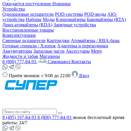
Ожидается поступление
Новинки
Устройства
Одноразовые испарители
POD-системы
POD-моды
AIO-
устройства
Наборы
Моды
Клиромайзеры
Бакомайзеры (RTA)
Дрип-атомайзеры (RDA)
Зарядные устройства
Восстановленные товары
Комплектующие
Сменные испарители
Картриджи
Атомайзеры / RBA-базы
Готовые спирали / Хлопок
Адаптеры и переходники
Аккумуляторы
Запасные части
Аксессуары
Мерч
Жидкости и табак
Магазины
8 (800) 777-84-93
Самовывоз
Контакты
Приём звонков:
с 9:00 до 22:00
Вход
8 (495) 197-84-93
8 (800) 777-84-93
звонок бесплатный
время
работы: 24/7