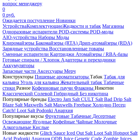
вопрос менеджеру
0
0 руб.
Ожидается поступление
Новинки
Устройства
Комплектующие
Жидкости и табак
Магазины
Одноразовые испарители
POD-системы
POD-моды
AIO-устройства
Наборы
Моды
Клиромайзеры
Бакомайзеры (RTA)
Дрип-атомайзеры (RDA)
Зарядные устройства
Восстановленные товары
Сменные испарители
Картриджи
Атомайзеры / RBA-базы
Готовые спирали / Хлопок
Адаптеры и переходники
Аккумуляторы
Запасные части
Аксессуары
Мерч
Конструкторы
Пищевые ароматизаторы
Табак
Табак для
кальяна
Уголь для кальяна
Жевательный табак
Табачные
стики
Разное
Кофеиновые паучи
Флаконы
Никотин
Классический
Солевой
Гибридный
Без никотина
Популярные бренды
Electro Jam Salt
CULT Salt
Bad Drip Salt
Blaze Salt
Maxwells Salt
Maxwells Freebase
Холодно Песец
Catch!
Loot Salt
Podonki Анархия
Популярные вкусы
Фруктовые
Табачные
Десертные
Освежающие
Ягодные
Кофейные
Чайные
Молочные
Алкогольные
Кислые
Новые жидкости
Glitch Sauce Iced Out Salt
Loot Salt
Hotspot Salt
Acid
Podonki Анархия
ODB Juice
Genetic Code
Zombie Juices