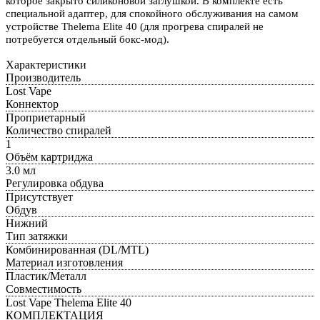
которое закрыто силиконовой заглушкой.
В комплекте есть
специальной адаптер, для спокойного обслуживания на самом
устройстве Thelema Elite 40 (для прогрева спиралей не
потребуется отдельный бокс-мод).
Характеристики
Производитель
Lost Vape
Коннектор
Проприетарный
Количество спиралей
1
Объём картриджа
3.0 мл
Регулировка обдува
Присутствует
Обдув
Нижний
Тип затяжки
Комбинированная (DL/MTL)
Материал изготовления
Пластик/Металл
Совместимость
Lost Vape Thelema Elite 40
КОМПЛЕКТАЦИЯ