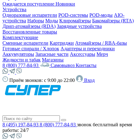
Ожидается поступление
Новинки
Устройства
Одноразовые испарители
POD-системы
POD-моды
AIO-
устройства
Наборы
Моды
Клиромайзеры
Бакомайзеры (RTA)
Дрип-атомайзеры (RDA)
Зарядные устройства
Восстановленные товары
Комплектующие
Сменные испарители
Картриджи
Атомайзеры / RBA-базы
Готовые спирали / Хлопок
Адаптеры и переходники
Аккумуляторы
Запасные части
Аксессуары
Мерч
Жидкости и табак
Магазины
8 (800) 777-84-93
Самовывоз
Контакты
Приём звонков:
с 9:00 до 22:00
Вход
8 (495) 197-84-93
8 (800) 777-84-93
звонок бесплатный
время
работы: 24/7