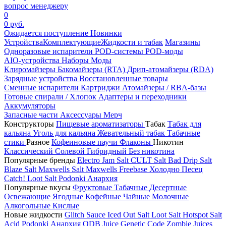
вопрос менеджеру
0
0 руб.
Ожидается поступление
Новинки
Устройства
Комплектующие
Жидкости и табак
Магазины
Одноразовые испарители
POD-системы
POD-моды
AIO-устройства
Наборы
Моды
Клиромайзеры
Бакомайзеры (RTA)
Дрип-атомайзеры (RDA)
Зарядные устройства
Восстановленные товары
Сменные испарители
Картриджи
Атомайзеры / RBA-базы
Готовые спирали / Хлопок
Адаптеры и переходники
Аккумуляторы
Запасные части
Аксессуары
Мерч
Конструкторы
Пищевые ароматизаторы
Табак
Табак для
кальяна
Уголь для кальяна
Жевательный табак
Табачные
стики
Разное
Кофеиновые паучи
Флаконы
Никотин
Классический
Солевой
Гибридный
Без никотина
Популярные бренды
Electro Jam Salt
CULT Salt
Bad Drip Salt
Blaze Salt
Maxwells Salt
Maxwells Freebase
Холодно Песец
Catch!
Loot Salt
Podonki Анархия
Популярные вкусы
Фруктовые
Табачные
Десертные
Освежающие
Ягодные
Кофейные
Чайные
Молочные
Алкогольные
Кислые
Новые жидкости
Glitch Sauce Iced Out Salt
Loot Salt
Hotspot Salt
Acid
Podonki Анархия
ODB Juice
Genetic Code
Zombie Juices