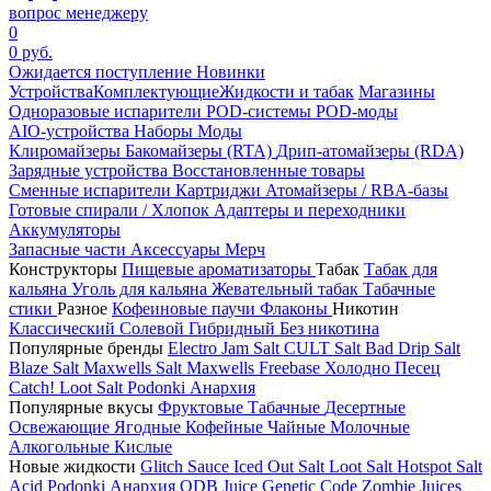
вопрос менеджеру
0
0 руб.
Ожидается поступление
Новинки
Устройства
Комплектующие
Жидкости и табак
Магазины
Одноразовые испарители
POD-системы
POD-моды
AIO-устройства
Наборы
Моды
Клиромайзеры
Бакомайзеры (RTA)
Дрип-атомайзеры (RDA)
Зарядные устройства
Восстановленные товары
Сменные испарители
Картриджи
Атомайзеры / RBA-базы
Готовые спирали / Хлопок
Адаптеры и переходники
Аккумуляторы
Запасные части
Аксессуары
Мерч
Конструкторы
Пищевые ароматизаторы
Табак
Табак для
кальяна
Уголь для кальяна
Жевательный табак
Табачные
стики
Разное
Кофеиновые паучи
Флаконы
Никотин
Классический
Солевой
Гибридный
Без никотина
Популярные бренды
Electro Jam Salt
CULT Salt
Bad Drip Salt
Blaze Salt
Maxwells Salt
Maxwells Freebase
Холодно Песец
Catch!
Loot Salt
Podonki Анархия
Популярные вкусы
Фруктовые
Табачные
Десертные
Освежающие
Ягодные
Кофейные
Чайные
Молочные
Алкогольные
Кислые
Новые жидкости
Glitch Sauce Iced Out Salt
Loot Salt
Hotspot Salt
Acid
Podonki Анархия
ODB Juice
Genetic Code
Zombie Juices