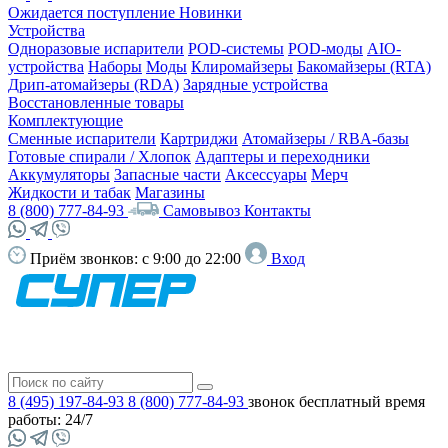
Ожидается поступление
Новинки
Устройства
Одноразовые испарители
POD-системы
POD-моды
AIO-
устройства
Наборы
Моды
Клиромайзеры
Бакомайзеры (RTA)
Дрип-атомайзеры (RDA)
Зарядные устройства
Восстановленные товары
Комплектующие
Сменные испарители
Картриджи
Атомайзеры / RBA-базы
Готовые спирали / Хлопок
Адаптеры и переходники
Аккумуляторы
Запасные части
Аксессуары
Мерч
Жидкости и табак
Магазины
8 (800) 777-84-93
Самовывоз
Контакты
Приём звонков:
с 9:00 до 22:00
Вход
8 (495) 197-84-93
8 (800) 777-84-93
звонок бесплатный
время
работы: 24/7