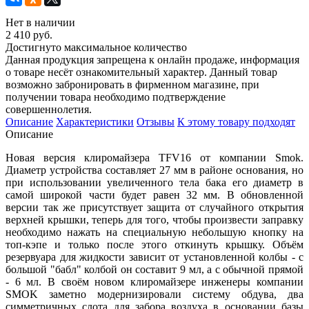
Нет в наличии
2 410 руб.
Достигнуто максимальное количество
Данная продукция запрещена к онлайн продаже, информация
о товаре несёт ознакомительный характер. Данный товар
возможно забронировать в фирменном магазине, при
получении товара необходимо подтверждение
совершеннолетия.
Описание
Характеристики
Отзывы
К этому товару подходят
Описание
Новая версия клиромайзера TFV16 от компании Smok.
Диаметр устройства составляет 27 мм в районе основания, но
при использовании увеличенного тела бака его диаметр в
самой широкой части будет равен 32 мм. В обновленной
версии так же присутствует защита от случайного открытия
верхней крышки, теперь для того, чтобы произвести заправку
необходимо нажать на специальную небольшую кнопку на
топ-кэпе и только после этого откинуть крышку. Объём
резервуара для жидкости зависит от установленной колбы - с
большой "бабл" колбой он составит 9 мл, а с обычной прямой
- 6 мл. В своём новом клиромайзере инженеры компании
SMOK заметно модернизировали систему обдува, два
симметричных слота для забора воздуха в основании базы