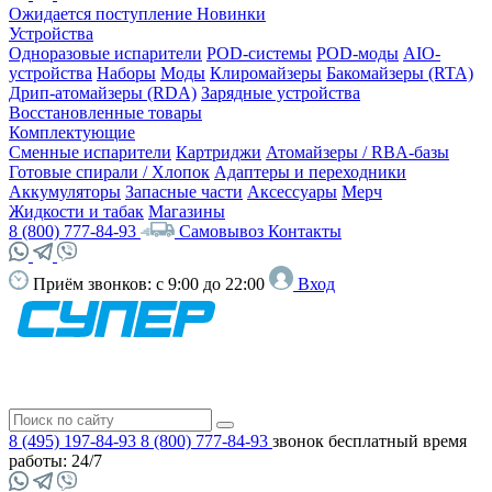
Ожидается поступление
Новинки
Устройства
Одноразовые испарители
POD-системы
POD-моды
AIO-
устройства
Наборы
Моды
Клиромайзеры
Бакомайзеры (RTA)
Дрип-атомайзеры (RDA)
Зарядные устройства
Восстановленные товары
Комплектующие
Сменные испарители
Картриджи
Атомайзеры / RBA-базы
Готовые спирали / Хлопок
Адаптеры и переходники
Аккумуляторы
Запасные части
Аксессуары
Мерч
Жидкости и табак
Магазины
8 (800) 777-84-93
Самовывоз
Контакты
Приём звонков:
с 9:00 до 22:00
Вход
8 (495) 197-84-93
8 (800) 777-84-93
звонок бесплатный
время
работы: 24/7