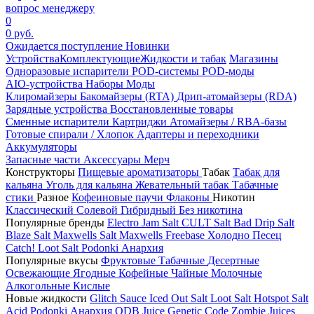
вопрос менеджеру
0
0 руб.
Ожидается поступление
Новинки
Устройства
Комплектующие
Жидкости и табак
Магазины
Одноразовые испарители
POD-системы
POD-моды
AIO-устройства
Наборы
Моды
Клиромайзеры
Бакомайзеры (RTA)
Дрип-атомайзеры (RDA)
Зарядные устройства
Восстановленные товары
Сменные испарители
Картриджи
Атомайзеры / RBA-базы
Готовые спирали / Хлопок
Адаптеры и переходники
Аккумуляторы
Запасные части
Аксессуары
Мерч
Конструкторы
Пищевые ароматизаторы
Табак
Табак для
кальяна
Уголь для кальяна
Жевательный табак
Табачные
стики
Разное
Кофеиновые паучи
Флаконы
Никотин
Классический
Солевой
Гибридный
Без никотина
Популярные бренды
Electro Jam Salt
CULT Salt
Bad Drip Salt
Blaze Salt
Maxwells Salt
Maxwells Freebase
Холодно Песец
Catch!
Loot Salt
Podonki Анархия
Популярные вкусы
Фруктовые
Табачные
Десертные
Освежающие
Ягодные
Кофейные
Чайные
Молочные
Алкогольные
Кислые
Новые жидкости
Glitch Sauce Iced Out Salt
Loot Salt
Hotspot Salt
Acid
Podonki Анархия
ODB Juice
Genetic Code
Zombie Juices