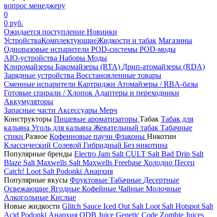
вопрос менеджеру
0
0 руб.
Ожидается поступление
Новинки
Устройства
Комплектующие
Жидкости и табак
Магазины
Одноразовые испарители
POD-системы
POD-моды
AIO-устройства
Наборы
Моды
Клиромайзеры
Бакомайзеры (RTA)
Дрип-атомайзеры (RDA)
Зарядные устройства
Восстановленные товары
Сменные испарители
Картриджи
Атомайзеры / RBA-базы
Готовые спирали / Хлопок
Адаптеры и переходники
Аккумуляторы
Запасные части
Аксессуары
Мерч
Конструкторы
Пищевые ароматизаторы
Табак
Табак для
кальяна
Уголь для кальяна
Жевательный табак
Табачные
стики
Разное
Кофеиновые паучи
Флаконы
Никотин
Классический
Солевой
Гибридный
Без никотина
Популярные бренды
Electro Jam Salt
CULT Salt
Bad Drip Salt
Blaze Salt
Maxwells Salt
Maxwells Freebase
Холодно Песец
Catch!
Loot Salt
Podonki Анархия
Популярные вкусы
Фруктовые
Табачные
Десертные
Освежающие
Ягодные
Кофейные
Чайные
Молочные
Алкогольные
Кислые
Новые жидкости
Glitch Sauce Iced Out Salt
Loot Salt
Hotspot Salt
Acid
Podonki Анархия
ODB Juice
Genetic Code
Zombie Juices