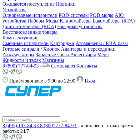
Ожидается поступление
Новинки
Устройства
Одноразовые испарители
POD-системы
POD-моды
AIO-
устройства
Наборы
Моды
Клиромайзеры
Бакомайзеры (RTA)
Дрип-атомайзеры (RDA)
Зарядные устройства
Восстановленные товары
Комплектующие
Сменные испарители
Картриджи
Атомайзеры / RBA-базы
Готовые спирали / Хлопок
Адаптеры и переходники
Аккумуляторы
Запасные части
Аксессуары
Мерч
Жидкости и табак
Магазины
8 (800) 777-84-93
Самовывоз
Контакты
Приём звонков:
с 9:00 до 22:00
Вход
8 (495) 197-84-93
8 (800) 777-84-93
звонок бесплатный
время
работы: 24/7