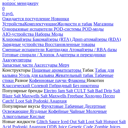
вопрос менеджеру
0
0 руб.
Ожидается поступление
Новинки
Устройства
Комплектующие
Жидкости и табак
Магазины
Одноразовые испарители
POD-системы
POD-моды
AIO-устройства
Наборы
Моды
Клиромайзеры
Бакомайзеры (RTA)
Дрип-атомайзеры (RDA)
Зарядные устройства
Восстановленные товары
Сменные испарители
Картриджи
Атомайзеры / RBA-базы
Готовые спирали / Хлопок
Адаптеры и переходники
Аккумуляторы
Запасные части
Аксессуары
Мерч
Конструкторы
Пищевые ароматизаторы
Табак
Табак для
кальяна
Уголь для кальяна
Жевательный табак
Табачные
стики
Разное
Кофеиновые паучи
Флаконы
Никотин
Классический
Солевой
Гибридный
Без никотина
Популярные бренды
Electro Jam Salt
CULT Salt
Bad Drip Salt
Blaze Salt
Maxwells Salt
Maxwells Freebase
Холодно Песец
Catch!
Loot Salt
Podonki Анархия
Популярные вкусы
Фруктовые
Табачные
Десертные
Освежающие
Ягодные
Кофейные
Чайные
Молочные
Алкогольные
Кислые
Новые жидкости
Glitch Sauce Iced Out Salt
Loot Salt
Hotspot Salt
Acid
Podonki Анархия
ODB Juice
Genetic Code
Zombie Juices