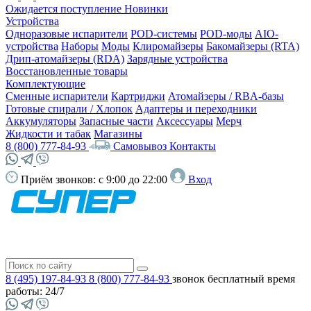
Ожидается поступление
Новинки
Устройства
Одноразовые испарители
POD-системы
POD-моды
AIO-
устройства
Наборы
Моды
Клиромайзеры
Бакомайзеры (RTA)
Дрип-атомайзеры (RDA)
Зарядные устройства
Восстановленные товары
Комплектующие
Сменные испарители
Картриджи
Атомайзеры / RBA-базы
Готовые спирали / Хлопок
Адаптеры и переходники
Аккумуляторы
Запасные части
Аксессуары
Мерч
Жидкости и табак
Магазины
8 (800) 777-84-93
Самовывоз
Контакты
Приём звонков:
с 9:00 до 22:00
Вход
8 (495) 197-84-93
8 (800) 777-84-93
звонок бесплатный
время
работы: 24/7