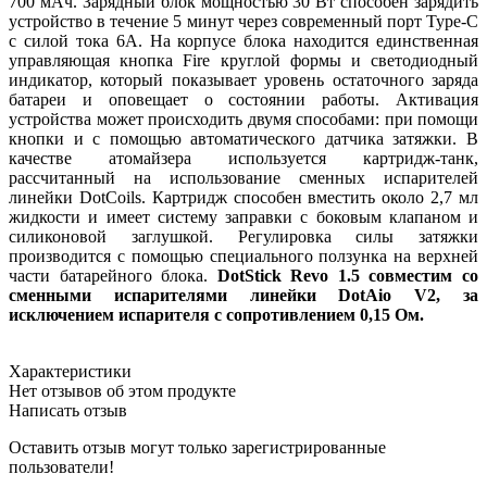
700 мАч. Зарядный блок мощностью 30 Вт способен зарядить
устройство в течение 5 минут через современный порт Type-C
с силой тока 6А. На корпусе блока находится единственная
управляющая кнопка Fire круглой формы и светодиодный
индикатор, который показывает уровень остаточного заряда
батареи и оповещает о состоянии работы. Активация
устройства может происходить двумя способами: при помощи
кнопки и с помощью автоматического датчика затяжки. В
качестве атомайзера используется картридж-танк,
рассчитанный на использование сменных испарителей
линейки DotCoils. Картридж способен вместить около 2,7 мл
жидкости и имеет систему заправки с боковым клапаном и
силиконовой заглушкой. Регулировка силы затяжки
производится с помощью специального ползунка на верхней
части батарейного блока.
DotStick Revo 1.5 совместим со
сменными испарителями линейки DotAio V2, за
исключением испарителя с сопротивлением 0,15 Ом.
Характеристики
Нет отзывов об этом продукте
Написать отзыв
Оставить отзыв могут только зарегистрированные
пользователи!