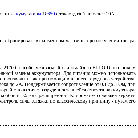
овать
аккумуляторы 18650
с токоотдачей не менее 20A.
о забронировать в фирменном магазине, при получении товара
мата 21700 и необслуживаемый клиромайзера ELLO Duro с новым
ельной замены аккумулятора. Для питания можно использовать
о производить как при помощи внешнего зарядного устройства,
ока до 2А. Поддерживается сопротивление от 0.1 до 3 Ом, при
орый оповестит о разряде и оставшейся ёмкости аккумулятора.
колбой и 5.5 мл с расширенной. Клиромайзер снабжён верхней
онтроль силы затяжки по классическому принципу - путем его