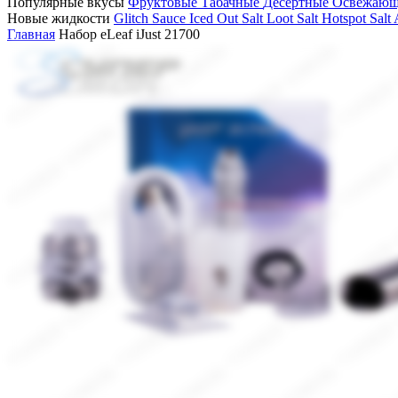
Популярные вкусы
Фруктовые
Табачные
Десертные
Освежаю
Новые жидкости
Glitch Sauce Iced Out Salt
Loot Salt
Hotspot Salt
Главная
Набор eLeaf iJust 21700