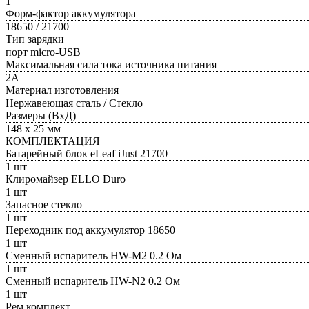
1
Форм-фактор аккумулятора
18650 / 21700
Тип зарядки
порт micro-USB
Максимальная сила тока источника питания
2А
Материал изготовления
Нержавеющая сталь / Стекло
Размеры (ВxД)
148 х 25 мм
КОМПЛЕКТАЦИЯ
Батарейный блок eLeaf iJust 21700
1 шт
Клиромайзер ELLO Duro
1 шт
Запасное стекло
1 шт
Переходник под аккумулятор 18650
1 шт
Сменный испаритель HW-M2 0.2 Ом
1 шт
Сменный испаритель HW-N2 0.2 Ом
1 шт
Рем.комплект