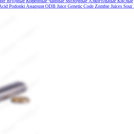
щие
Ягодные
Кофейные
Чайные
Молочные
Алкогольные
Кислые
 Acid
Podonki Анархия
ODB Juice
Genetic Code
Zombie Juices Sour