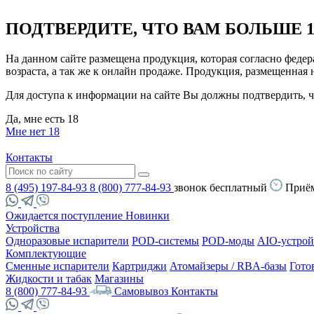
ПОДТВЕРДИТЕ, ЧТО ВАМ БОЛЬШЕ 1
На данном сайте размещена продукция, которая согласно феде
возраста, а так же к онлайн продаже. Продукция, размещенная
Для доступа к информации на сайте Вы должны подтвердить, чт
Да, мне есть 18
Мне нет 18
Контакты
8 (495) 197-84-93
8 (800) 777-84-93
звонок бесплатный
Приём
Ожидается поступление
Новинки
Устройства
Одноразовые испарители
POD-системы
POD-моды
AIO-устрой
Комплектующие
Сменные испарители
Картриджи
Атомайзеры / RBA-базы
Гото
Жидкости и табак
Магазины
8 (800) 777-84-93
Самовывоз
Контакты