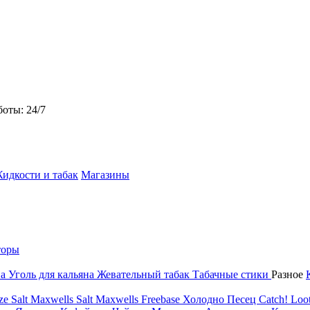
боты: 24/7
идкости и табак
Магазины
торы
на
Уголь для кальяна
Жевательный табак
Табачные стики
Разное
ze Salt
Maxwells Salt
Maxwells Freebase
Холодно Песец
Catch!
Loot