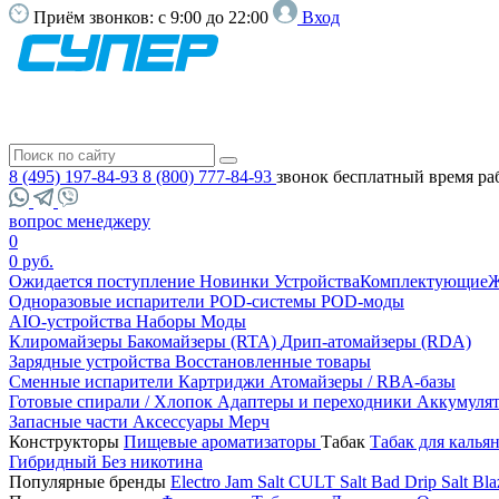
Приём звонков:
с 9:00 до 22:00
Вход
8 (495) 197-84-93
8 (800) 777-84-93
звонок бесплатный
время ра
вопрос менеджеру
0
0 руб.
Ожидается поступление
Новинки
Устройства
Комплектующие
Ж
Одноразовые испарители
POD-системы
POD-моды
AIO-устройства
Наборы
Моды
Клиромайзеры
Бакомайзеры (RTA)
Дрип-атомайзеры (RDA)
Зарядные устройства
Восстановленные товары
Сменные испарители
Картриджи
Атомайзеры / RBA-базы
Готовые спирали / Хлопок
Адаптеры и переходники
Аккумуля
Запасные части
Аксессуары
Мерч
Конструкторы
Пищевые ароматизаторы
Табак
Табак для калья
Гибридный
Без никотина
Популярные бренды
Electro Jam Salt
CULT Salt
Bad Drip Salt
Bla