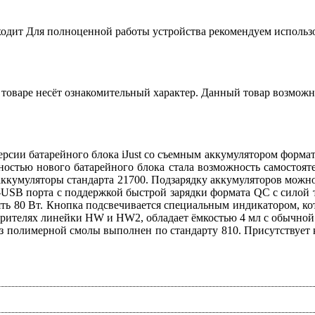
ходит
Для полноценной работы устройства рекомендуем использ
товаре несёт ознакомительный характер. Данный товар возможн
й версии батарейного блока iJust со съемным аккумулятором фор
остью нового батарейного блока стала возможность самостоят
 аккумуляторы стандарта 21700. Подзарядку аккумуляторов можн
-USB порта с поддержкой быстрой зарядки формата QC с силой т
ять 80 Вт. Кнопка подсвечивается специальным индикатором, кот
арителях линейки HW и HW2, обладает ёмкостью 4 мл с обычной 
 полимерной смолы выполнен по стандарту 810. Присутствует к