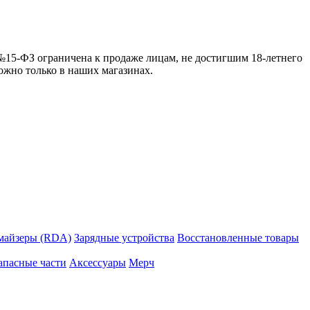
 №15-ФЗ ограничена к продаже лицам, не достигшим 18-летнего
можно только в наших магазинах.
майзеры (RDA)
Зарядные устройства
Восстановленные товары
апасные части
Аксессуары
Мерч