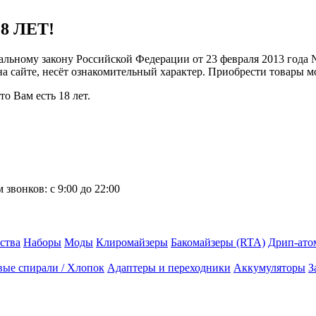
8 ЛЕТ!
ральному закону Российской Федерации от 23 февраля 2013 года
 на сайте, несёт ознакомительный характер. Приобрести товары 
о Вам есть 18 лет.
 звонков:
с 9:00 до 22:00
ства
Наборы
Моды
Клиромайзеры
Бакомайзеры (RTA)
Дрип-ато
вые спирали / Хлопок
Адаптеры и переходники
Аккумуляторы
З