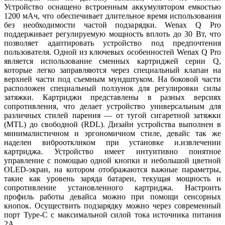
Устройство оснащено встроенным аккумулятором емкостью
1200 мАч, что обеспечивает длительное время использования
без необходимости частой подзарядки. Wenax Q Pro
поддерживает регулируемую мощность вплоть до 30 Вт, что
позволяет адаптировать устройство под предпочтения
пользователя. Одной из ключевых особенностей Wenax Q Pro
является использование сменных картриджей серии Q,
которые легко заправляются через специальный клапан на
верхней части под съемным мундштуком. На боковой части
расположен специальный ползунок для регулировки силы
затяжки. Картриджи представлены в разных версиях
сопротивления, что делает устройство универсальным для
различных стилей парения — от тугой сигаретной затяжки
(MTL) до свободной (RDL). Дизайн устройства выполнен в
минималистичном и эргономичном стиле, девайс так же
наделен виброоткликом при установке и.извлечении
картриджа. Устройство имеет интуитивно понятное
управление с помощью одной кнопки и небольшой цветной
OLED-экран, на котором отображаются важные параметры,
такие как уровень заряда батареи, текущая мощность и
сопротивление установленного картриджа. Настроить
профиль работы девайса можно при помощи сенсорных
кнопок. Осуществить подзарядку можно через современный
порт Type-C с максимальной силой тока источника питания
2А.