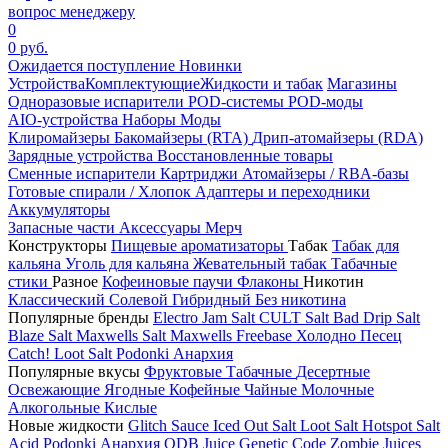
вопрос менеджеру
0
0 руб.
Ожидается поступление
Новинки
Устройства
Комплектующие
Жидкости и табак
Магазины
Одноразовые испарители
POD-системы
POD-моды
AIO-устройства
Наборы
Моды
Клиромайзеры
Бакомайзеры (RTA)
Дрип-атомайзеры (RDA)
Зарядные устройства
Восстановленные товары
Сменные испарители
Картриджи
Атомайзеры / RBA-базы
Готовые спирали / Хлопок
Адаптеры и переходники
Аккумуляторы
Запасные части
Аксессуары
Мерч
Конструкторы
Пищевые ароматизаторы
Табак
Табак для
кальяна
Уголь для кальяна
Жевательный табак
Табачные
стики
Разное
Кофеиновые паучи
Флаконы
Никотин
Классический
Солевой
Гибридный
Без никотина
Популярные бренды
Electro Jam Salt
CULT Salt
Bad Drip Salt
Blaze Salt
Maxwells Salt
Maxwells Freebase
Холодно Песец
Catch!
Loot Salt
Podonki Анархия
Популярные вкусы
Фруктовые
Табачные
Десертные
Освежающие
Ягодные
Кофейные
Чайные
Молочные
Алкогольные
Кислые
Новые жидкости
Glitch Sauce Iced Out Salt
Loot Salt
Hotspot Salt
Acid
Podonki Анархия
ODB Juice
Genetic Code
Zombie Juices