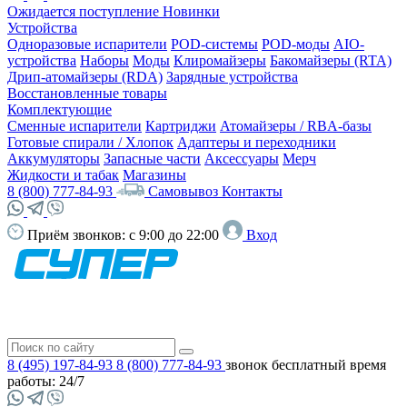
Ожидается поступление
Новинки
Устройства
Одноразовые испарители
POD-системы
POD-моды
AIO-
устройства
Наборы
Моды
Клиромайзеры
Бакомайзеры (RTA)
Дрип-атомайзеры (RDA)
Зарядные устройства
Восстановленные товары
Комплектующие
Сменные испарители
Картриджи
Атомайзеры / RBA-базы
Готовые спирали / Хлопок
Адаптеры и переходники
Аккумуляторы
Запасные части
Аксессуары
Мерч
Жидкости и табак
Магазины
8 (800) 777-84-93
Самовывоз
Контакты
Приём звонков:
с 9:00 до 22:00
Вход
8 (495) 197-84-93
8 (800) 777-84-93
звонок бесплатный
время
работы: 24/7