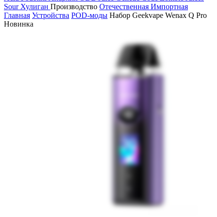
Sour
Хулиган
Производство
Отечественная
Импортная
Главная
Устройства
POD-моды
Набор Geekvape Wenax Q Pro
Новинка