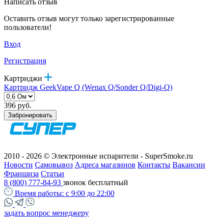
Написать отзыв
Оставить отзыв могут только зарегистрированные
пользователи!
Вход
Регистрация
Картриджи
Картридж GeekVape Q (Wenax Q/Sonder Q/Digi-Q)
396 руб.
Забронировать
2010 - 2026 © Электронные испарители - SuperSmoke.ru
Новости
Самовывоз
Адреса магазинов
Контакты
Вакансии
Франшиза
Статьи
8 (800) 777-84-93
звонок бесплатный
Время работы:
с 9:00 до 22:00
задать вопрос менеджеру