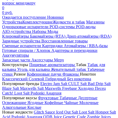
вопрос менеджеру
0
0 руб.
Ожидается поступление
Новинки
Устройства
Комплектующие
Жидкости и табак
Магазины
Одноразовые испарители
POD-системы
POD-моды
AIO-устройства
Наборы
Моды
Клиромайзеры
Бакомайзеры (RTA)
Дрип-атомайзеры (RDA)
Зарядные устройства
Восстановленные товары
Сменные испарители
Картриджи
Атомайзеры / RBA-базы
Готовые спирали / Хлопок
Адаптеры и переходники
Аккумуляторы
Запасные части
Аксессуары
Мерч
Конструкторы
Пищевые ароматизаторы
Табак
Табак для
кальяна
Уголь для кальяна
Жевательный табак
Табачные
стики
Разное
Кофеиновые паучи
Флаконы
Никотин
Классический
Солевой
Гибридный
Без никотина
Популярные бренды
Electro Jam Salt
CULT Salt
Bad Drip Salt
Blaze Salt
Maxwells Salt
Maxwells Freebase
Холодно Песец
Catch!
Loot Salt
Podonki Анархия
Популярные вкусы
Фруктовые
Табачные
Десертные
Освежающие
Ягодные
Кофейные
Чайные
Молочные
Алкогольные
Кислые
Новые жидкости
Glitch Sauce Iced Out Salt
Loot Salt
Hotspot Salt
Acid
Podonki Анархия
ODB Juice
Genetic Code
Zombie Juices