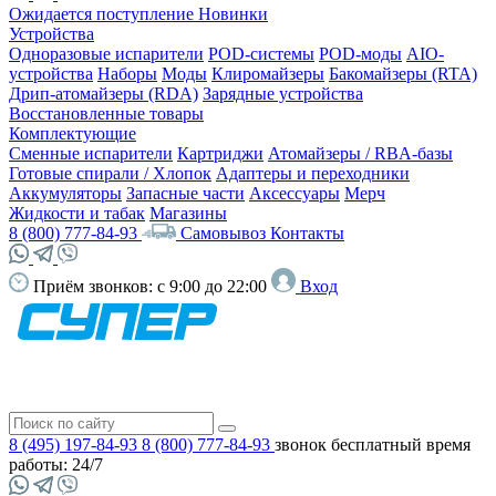
Ожидается поступление
Новинки
Устройства
Одноразовые испарители
POD-системы
POD-моды
AIO-
устройства
Наборы
Моды
Клиромайзеры
Бакомайзеры (RTA)
Дрип-атомайзеры (RDA)
Зарядные устройства
Восстановленные товары
Комплектующие
Сменные испарители
Картриджи
Атомайзеры / RBA-базы
Готовые спирали / Хлопок
Адаптеры и переходники
Аккумуляторы
Запасные части
Аксессуары
Мерч
Жидкости и табак
Магазины
8 (800) 777-84-93
Самовывоз
Контакты
Приём звонков:
с 9:00 до 22:00
Вход
8 (495) 197-84-93
8 (800) 777-84-93
звонок бесплатный
время
работы: 24/7