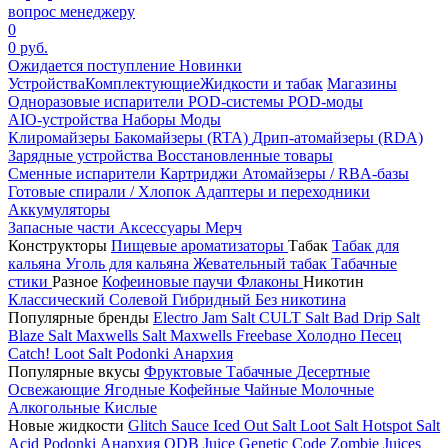
вопрос менеджеру
0
0 руб.
Ожидается поступление
Новинки
Устройства
Комплектующие
Жидкости и табак
Магазины
Одноразовые испарители
POD-системы
POD-моды
AIO-устройства
Наборы
Моды
Клиромайзеры
Бакомайзеры (RTA)
Дрип-атомайзеры (RDA)
Зарядные устройства
Восстановленные товары
Сменные испарители
Картриджи
Атомайзеры / RBA-базы
Готовые спирали / Хлопок
Адаптеры и переходники
Аккумуляторы
Запасные части
Аксессуары
Мерч
Конструкторы
Пищевые ароматизаторы
Табак
Табак для
кальяна
Уголь для кальяна
Жевательный табак
Табачные
стики
Разное
Кофеиновые паучи
Флаконы
Никотин
Классический
Солевой
Гибридный
Без никотина
Популярные бренды
Electro Jam Salt
CULT Salt
Bad Drip Salt
Blaze Salt
Maxwells Salt
Maxwells Freebase
Холодно Песец
Catch!
Loot Salt
Podonki Анархия
Популярные вкусы
Фруктовые
Табачные
Десертные
Освежающие
Ягодные
Кофейные
Чайные
Молочные
Алкогольные
Кислые
Новые жидкости
Glitch Sauce Iced Out Salt
Loot Salt
Hotspot Salt
Acid
Podonki Анархия
ODB Juice
Genetic Code
Zombie Juices