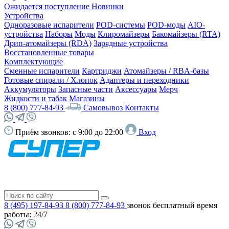
Ожидается поступление
Новинки
Устройства
Одноразовые испарители
POD-системы
POD-моды
AIO-
устройства
Наборы
Моды
Клиромайзеры
Бакомайзеры (RTA)
Дрип-атомайзеры (RDA)
Зарядные устройства
Восстановленные товары
Комплектующие
Сменные испарители
Картриджи
Атомайзеры / RBA-базы
Готовые спирали / Хлопок
Адаптеры и переходники
Аккумуляторы
Запасные части
Аксессуары
Мерч
Жидкости и табак
Магазины
8 (800) 777-84-93
Самовывоз
Контакты
Приём звонков:
с 9:00 до 22:00
Вход
8 (495) 197-84-93
8 (800) 777-84-93
звонок бесплатный
время
работы: 24/7