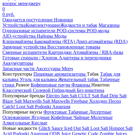
вопрос менеджеру
0
0 руб.
Ожидается поступление
Новинки
Устройства
Комплектующие
Жидкости и табак
Магазины
Одноразовые испарители
POD-системы
POD-моды
AIO-устройства
Наборы
Моды
Клиромайзеры
Бакомайзеры (RTA)
Дрип-атомайзеры (RDA)
Зарядные устройства
Восстановленные товары
Сменные испарители
Картриджи
Атомайзеры / RBA-базы
Готовые спирали / Хлопок
Адаптеры и переходники
Аккумуляторы
Запасные части
Аксессуары
Мерч
Конструкторы
Пищевые ароматизаторы
Табак
Табак для
кальяна
Уголь для кальяна
Жевательный табак
Табачные
стики
Разное
Кофеиновые паучи
Флаконы
Никотин
Классический
Солевой
Гибридный
Без никотина
Популярные бренды
Electro Jam Salt
CULT Salt
Bad Drip Salt
Blaze Salt
Maxwells Salt
Maxwells Freebase
Холодно Песец
Catch!
Loot Salt
Podonki Анархия
Популярные вкусы
Фруктовые
Табачные
Десертные
Освежающие
Ягодные
Кофейные
Чайные
Молочные
Алкогольные
Кислые
Новые жидкости
Glitch Sauce Iced Out Salt
Loot Salt
Hotspot Salt
Acid
Podonki Анархия
ODB Juice
Genetic Code
Zombie Juices