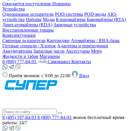
Ожидается поступление
Новинки
Устройства
Одноразовые испарители
POD-системы
POD-моды
AIO-
устройства
Наборы
Моды
Клиромайзеры
Бакомайзеры (RTA)
Дрип-атомайзеры (RDA)
Зарядные устройства
Восстановленные товары
Комплектующие
Сменные испарители
Картриджи
Атомайзеры / RBA-базы
Готовые спирали / Хлопок
Адаптеры и переходники
Аккумуляторы
Запасные части
Аксессуары
Мерч
Жидкости и табак
Магазины
8 (800) 777-84-93
Самовывоз
Контакты
Приём звонков:
с 9:00 до 22:00
Вход
8 (495) 197-84-93
8 (800) 777-84-93
звонок бесплатный
время
работы: 24/7