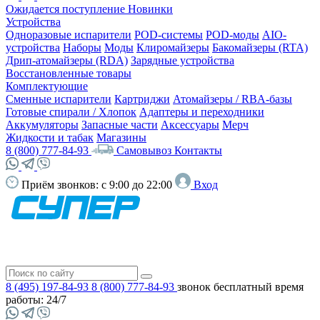
Ожидается поступление
Новинки
Устройства
Одноразовые испарители
POD-системы
POD-моды
AIO-
устройства
Наборы
Моды
Клиромайзеры
Бакомайзеры (RTA)
Дрип-атомайзеры (RDA)
Зарядные устройства
Восстановленные товары
Комплектующие
Сменные испарители
Картриджи
Атомайзеры / RBA-базы
Готовые спирали / Хлопок
Адаптеры и переходники
Аккумуляторы
Запасные части
Аксессуары
Мерч
Жидкости и табак
Магазины
8 (800) 777-84-93
Самовывоз
Контакты
Приём звонков:
с 9:00 до 22:00
Вход
8 (495) 197-84-93
8 (800) 777-84-93
звонок бесплатный
время
работы: 24/7