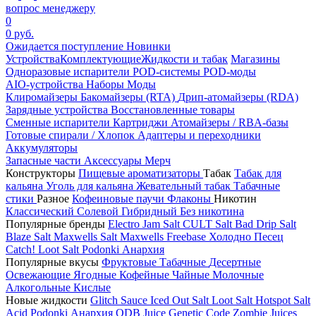
вопрос менеджеру
0
0 руб.
Ожидается поступление
Новинки
Устройства
Комплектующие
Жидкости и табак
Магазины
Одноразовые испарители
POD-системы
POD-моды
AIO-устройства
Наборы
Моды
Клиромайзеры
Бакомайзеры (RTA)
Дрип-атомайзеры (RDA)
Зарядные устройства
Восстановленные товары
Сменные испарители
Картриджи
Атомайзеры / RBA-базы
Готовые спирали / Хлопок
Адаптеры и переходники
Аккумуляторы
Запасные части
Аксессуары
Мерч
Конструкторы
Пищевые ароматизаторы
Табак
Табак для
кальяна
Уголь для кальяна
Жевательный табак
Табачные
стики
Разное
Кофеиновые паучи
Флаконы
Никотин
Классический
Солевой
Гибридный
Без никотина
Популярные бренды
Electro Jam Salt
CULT Salt
Bad Drip Salt
Blaze Salt
Maxwells Salt
Maxwells Freebase
Холодно Песец
Catch!
Loot Salt
Podonki Анархия
Популярные вкусы
Фруктовые
Табачные
Десертные
Освежающие
Ягодные
Кофейные
Чайные
Молочные
Алкогольные
Кислые
Новые жидкости
Glitch Sauce Iced Out Salt
Loot Salt
Hotspot Salt
Acid
Podonki Анархия
ODB Juice
Genetic Code
Zombie Juices