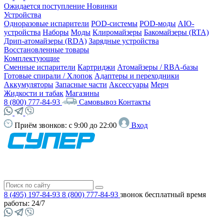
Ожидается поступление
Новинки
Устройства
Одноразовые испарители
POD-системы
POD-моды
AIO-
устройства
Наборы
Моды
Клиромайзеры
Бакомайзеры (RTA)
Дрип-атомайзеры (RDA)
Зарядные устройства
Восстановленные товары
Комплектующие
Сменные испарители
Картриджи
Атомайзеры / RBA-базы
Готовые спирали / Хлопок
Адаптеры и переходники
Аккумуляторы
Запасные части
Аксессуары
Мерч
Жидкости и табак
Магазины
8 (800) 777-84-93
Самовывоз
Контакты
Приём звонков:
с 9:00 до 22:00
Вход
8 (495) 197-84-93
8 (800) 777-84-93
звонок бесплатный
время
работы: 24/7