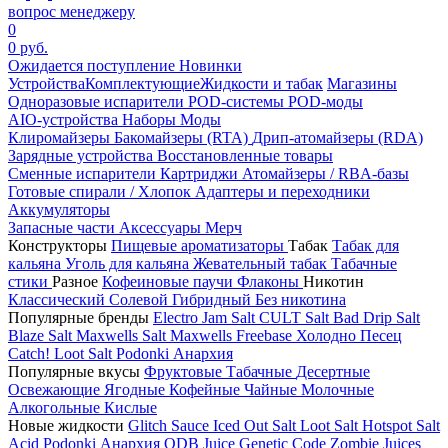
вопрос менеджеру
0
0 руб.
Ожидается поступление
Новинки
Устройства
Комплектующие
Жидкости и табак
Магазины
Одноразовые испарители
POD-системы
POD-моды
AIO-устройства
Наборы
Моды
Клиромайзеры
Бакомайзеры (RTA)
Дрип-атомайзеры (RDA)
Зарядные устройства
Восстановленные товары
Сменные испарители
Картриджи
Атомайзеры / RBA-базы
Готовые спирали / Хлопок
Адаптеры и переходники
Аккумуляторы
Запасные части
Аксессуары
Мерч
Конструкторы
Пищевые ароматизаторы
Табак
Табак для
кальяна
Уголь для кальяна
Жевательный табак
Табачные
стики
Разное
Кофеиновые паучи
Флаконы
Никотин
Классический
Солевой
Гибридный
Без никотина
Популярные бренды
Electro Jam Salt
CULT Salt
Bad Drip Salt
Blaze Salt
Maxwells Salt
Maxwells Freebase
Холодно Песец
Catch!
Loot Salt
Podonki Анархия
Популярные вкусы
Фруктовые
Табачные
Десертные
Освежающие
Ягодные
Кофейные
Чайные
Молочные
Алкогольные
Кислые
Новые жидкости
Glitch Sauce Iced Out Salt
Loot Salt
Hotspot Salt
Acid
Podonki Анархия
ODB Juice
Genetic Code
Zombie Juices