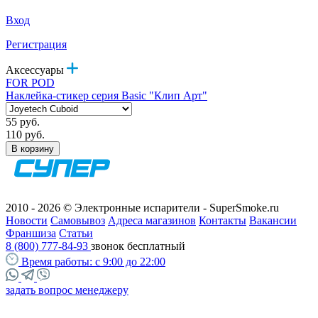
Вход
Регистрация
Аксессуары
FOR POD
Наклейка-стикер серия Basic "Клип Арт"
55 руб.
110 руб.
В корзину
2010 - 2026 © Электронные испарители - SuperSmoke.ru
Новости
Самовывоз
Адреса магазинов
Контакты
Вакансии
Франшиза
Статьи
8 (800) 777-84-93
звонок бесплатный
Время работы:
с 9:00 до 22:00
задать вопрос менеджеру