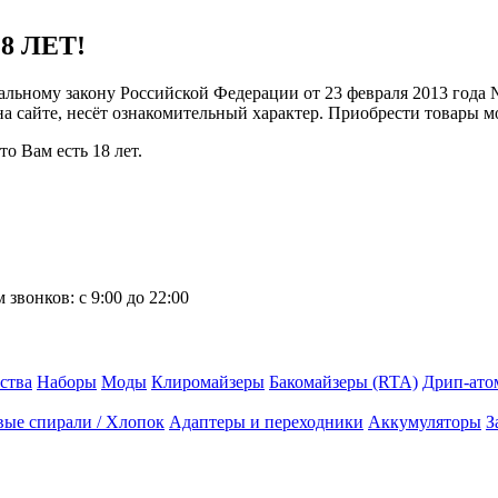
8 ЛЕТ!
ральному закону Российской Федерации от 23 февраля 2013 года
 на сайте, несёт ознакомительный характер. Приобрести товары 
о Вам есть 18 лет.
 звонков:
с 9:00 до 22:00
ства
Наборы
Моды
Клиромайзеры
Бакомайзеры (RTA)
Дрип-ато
вые спирали / Хлопок
Адаптеры и переходники
Аккумуляторы
З