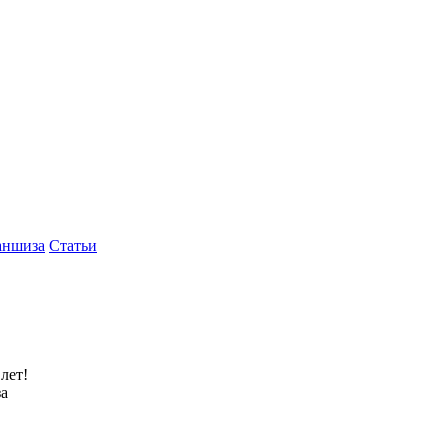
аншиза
Статьи
лет!
за