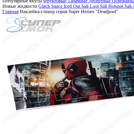
Популярные вкусы
Фруктовые
Табачные
Десертные
Освежаю
Новые жидкости
Glitch Sauce Iced Out Salt
Loot Salt
Hotspot Salt
Главная
Наклейка-стикер серия Super Heroes "Deadpool"