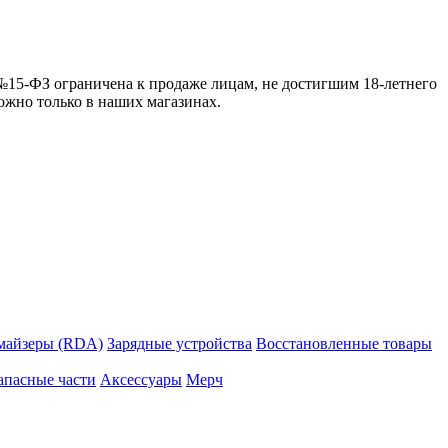
 №15-ФЗ ограничена к продаже лицам, не достигшим 18-летнего
можно только в наших магазинах.
майзеры (RDA)
Зарядные устройства
Восстановленные товары
апасные части
Аксессуары
Мерч