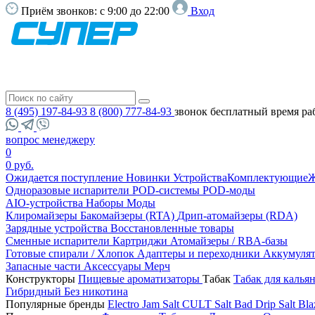
Приём звонков:
с 9:00 до 22:00
Вход
8 (495) 197-84-93
8 (800) 777-84-93
звонок бесплатный
время ра
вопрос менеджеру
0
0 руб.
Ожидается поступление
Новинки
Устройства
Комплектующие
Ж
Одноразовые испарители
POD-системы
POD-моды
AIO-устройства
Наборы
Моды
Клиромайзеры
Бакомайзеры (RTA)
Дрип-атомайзеры (RDA)
Зарядные устройства
Восстановленные товары
Сменные испарители
Картриджи
Атомайзеры / RBA-базы
Готовые спирали / Хлопок
Адаптеры и переходники
Аккумуля
Запасные части
Аксессуары
Мерч
Конструкторы
Пищевые ароматизаторы
Табак
Табак для калья
Гибридный
Без никотина
Популярные бренды
Electro Jam Salt
CULT Salt
Bad Drip Salt
Bla