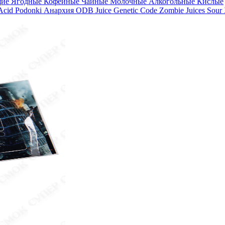
щие
Ягодные
Кофейные
Чайные
Молочные
Алкогольные
Кислые
 Acid
Podonki Анархия
ODB Juice
Genetic Code
Zombie Juices Sour