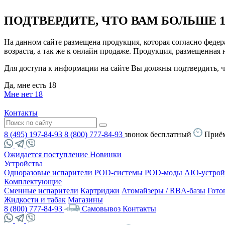
ПОДТВЕРДИТЕ, ЧТО ВАМ БОЛЬШЕ 1
На данном сайте размещена продукция, которая согласно феде
возраста, а так же к онлайн продаже. Продукция, размещенная
Для доступа к информации на сайте Вы должны подтвердить, чт
Да, мне есть 18
Мне нет 18
Контакты
8 (495) 197-84-93
8 (800) 777-84-93
звонок бесплатный
Приём
Ожидается поступление
Новинки
Устройства
Одноразовые испарители
POD-системы
POD-моды
AIO-устрой
Комплектующие
Сменные испарители
Картриджи
Атомайзеры / RBA-базы
Гото
Жидкости и табак
Магазины
8 (800) 777-84-93
Самовывоз
Контакты