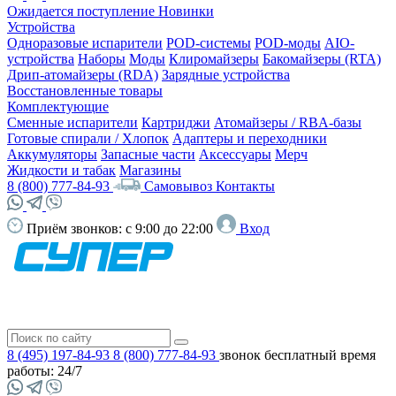
Ожидается поступление
Новинки
Устройства
Одноразовые испарители
POD-системы
POD-моды
AIO-
устройства
Наборы
Моды
Клиромайзеры
Бакомайзеры (RTA)
Дрип-атомайзеры (RDA)
Зарядные устройства
Восстановленные товары
Комплектующие
Сменные испарители
Картриджи
Атомайзеры / RBA-базы
Готовые спирали / Хлопок
Адаптеры и переходники
Аккумуляторы
Запасные части
Аксессуары
Мерч
Жидкости и табак
Магазины
8 (800) 777-84-93
Самовывоз
Контакты
Приём звонков:
с 9:00 до 22:00
Вход
8 (495) 197-84-93
8 (800) 777-84-93
звонок бесплатный
время
работы: 24/7