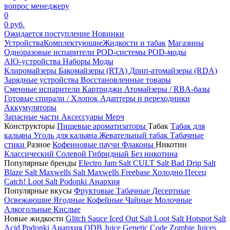
вопрос менеджеру
0
0 руб.
Ожидается поступление
Новинки
Устройства
Комплектующие
Жидкости и табак
Магазины
Одноразовые испарители
POD-системы
POD-моды
AIO-устройства
Наборы
Моды
Клиромайзеры
Бакомайзеры (RTA)
Дрип-атомайзеры (RDA)
Зарядные устройства
Восстановленные товары
Сменные испарители
Картриджи
Атомайзеры / RBA-базы
Готовые спирали / Хлопок
Адаптеры и переходники
Аккумуляторы
Запасные части
Аксессуары
Мерч
Конструкторы
Пищевые ароматизаторы
Табак
Табак для
кальяна
Уголь для кальяна
Жевательный табак
Табачные
стики
Разное
Кофеиновые паучи
Флаконы
Никотин
Классический
Солевой
Гибридный
Без никотина
Популярные бренды
Electro Jam Salt
CULT Salt
Bad Drip Salt
Blaze Salt
Maxwells Salt
Maxwells Freebase
Холодно Песец
Catch!
Loot Salt
Podonki Анархия
Популярные вкусы
Фруктовые
Табачные
Десертные
Освежающие
Ягодные
Кофейные
Чайные
Молочные
Алкогольные
Кислые
Новые жидкости
Glitch Sauce Iced Out Salt
Loot Salt
Hotspot Salt
Acid
Podonki Анархия
ODB Juice
Genetic Code
Zombie Juices