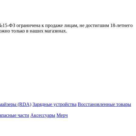
 №15-ФЗ ограничена к продаже лицам, не достигшим 18-летнего
можно только в наших магазинах.
майзеры (RDA)
Зарядные устройства
Восстановленные товары
апасные части
Аксессуары
Мерч