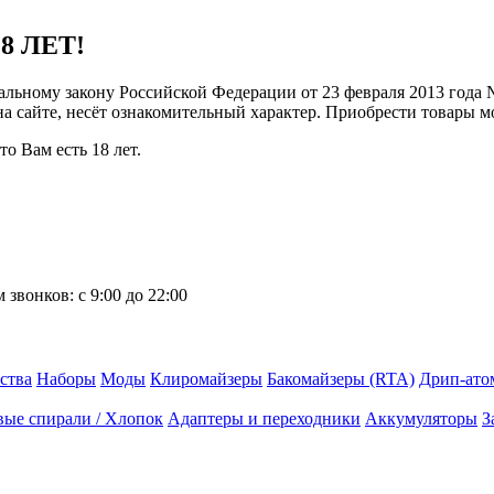
8 ЛЕТ!
ральному закону Российской Федерации от 23 февраля 2013 года
 на сайте, несёт ознакомительный характер. Приобрести товары 
о Вам есть 18 лет.
 звонков:
с 9:00 до 22:00
ства
Наборы
Моды
Клиромайзеры
Бакомайзеры (RTA)
Дрип-ато
вые спирали / Хлопок
Адаптеры и переходники
Аккумуляторы
З