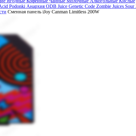
щие
Ягодные
Кофейные
Чайные
Молочные
Алкогольные
Кислые
 Acid
Podonki Анархия
ODB Juice
Genetic Code
Zombie Juices Sour
сти
Сменная панель iJoy Canman Limitless 200W