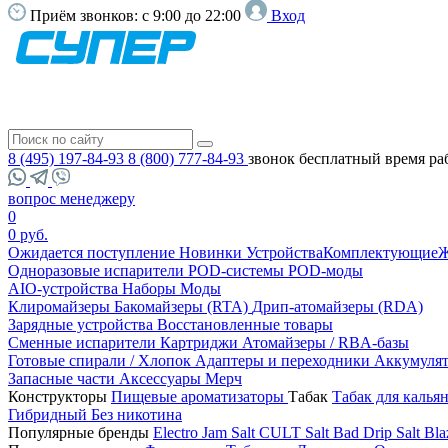
Приём звонков:
с 9:00 до 22:00
Вход
8 (495) 197-84-93
8 (800) 777-84-93
звонок бесплатный
время ра
вопрос менеджеру
0
0 руб.
Ожидается поступление
Новинки
Устройства
Комплектующие
Ж
Одноразовые испарители
POD-системы
POD-моды
AIO-устройства
Наборы
Моды
Клиромайзеры
Бакомайзеры (RTA)
Дрип-атомайзеры (RDA)
Зарядные устройства
Восстановленные товары
Сменные испарители
Картриджи
Атомайзеры / RBA-базы
Готовые спирали / Хлопок
Адаптеры и переходники
Аккумуля
Запасные части
Аксессуары
Мерч
Конструкторы
Пищевые ароматизаторы
Табак
Табак для калья
Гибридный
Без никотина
Популярные бренды
Electro Jam Salt
CULT Salt
Bad Drip Salt
Bla