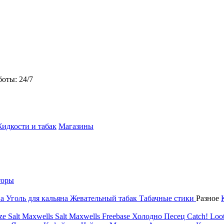
боты: 24/7
идкости и табак
Магазины
торы
на
Уголь для кальяна
Жевательный табак
Табачные стики
Разное
ze Salt
Maxwells Salt
Maxwells Freebase
Холодно Песец
Catch!
Loot