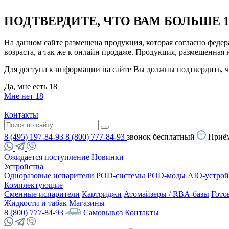
ПОДТВЕРДИТЕ, ЧТО ВАМ БОЛЬШЕ 1
На данном сайте размещена продукция, которая согласно феде
возраста, а так же к онлайн продаже. Продукция, размещенная
Для доступа к информации на сайте Вы должны подтвердить, чт
Да, мне есть 18
Мне нет 18
Контакты
8 (495) 197-84-93
8 (800) 777-84-93
звонок бесплатный
Приём
Ожидается поступление
Новинки
Устройства
Одноразовые испарители
POD-системы
POD-моды
AIO-устрой
Комплектующие
Сменные испарители
Картриджи
Атомайзеры / RBA-базы
Гото
Жидкости и табак
Магазины
8 (800) 777-84-93
Самовывоз
Контакты