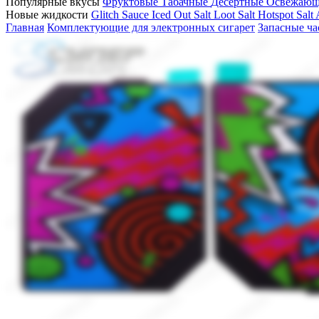
Популярные вкусы
Фруктовые
Табачные
Десертные
Освежаю
Новые жидкости
Glitch Sauce Iced Out Salt
Loot Salt
Hotspot Salt
Главная
Комплектующие для электронных сигарет
Запасные ча