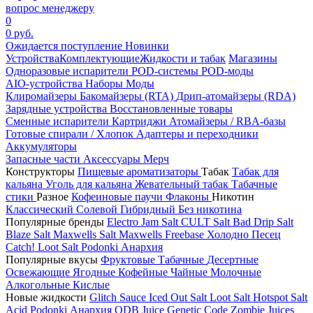
вопрос менеджеру
0
0 руб.
Ожидается поступление
Новинки
Устройства
Комплектующие
Жидкости и табак
Магазины
Одноразовые испарители
POD-системы
POD-моды
AIO-устройства
Наборы
Моды
Клиромайзеры
Бакомайзеры (RTA)
Дрип-атомайзеры (RDA)
Зарядные устройства
Восстановленные товары
Сменные испарители
Картриджи
Атомайзеры / RBA-базы
Готовые спирали / Хлопок
Адаптеры и переходники
Аккумуляторы
Запасные части
Аксессуары
Мерч
Конструкторы
Пищевые ароматизаторы
Табак
Табак для
кальяна
Уголь для кальяна
Жевательный табак
Табачные
стики
Разное
Кофеиновые паучи
Флаконы
Никотин
Классический
Солевой
Гибридный
Без никотина
Популярные бренды
Electro Jam Salt
CULT Salt
Bad Drip Salt
Blaze Salt
Maxwells Salt
Maxwells Freebase
Холодно Песец
Catch!
Loot Salt
Podonki Анархия
Популярные вкусы
Фруктовые
Табачные
Десертные
Освежающие
Ягодные
Кофейные
Чайные
Молочные
Алкогольные
Кислые
Новые жидкости
Glitch Sauce Iced Out Salt
Loot Salt
Hotspot Salt
Acid
Podonki Анархия
ODB Juice
Genetic Code
Zombie Juices