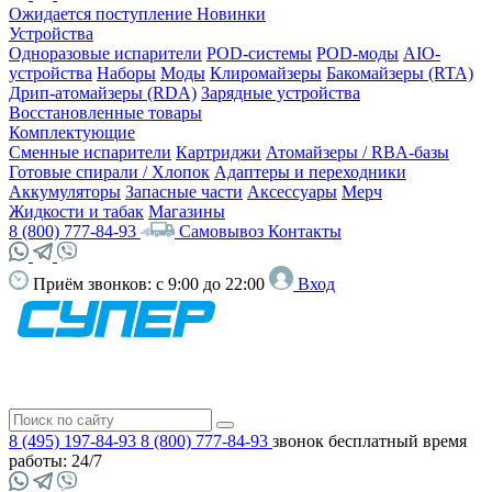
Ожидается поступление
Новинки
Устройства
Одноразовые испарители
POD-системы
POD-моды
AIO-
устройства
Наборы
Моды
Клиромайзеры
Бакомайзеры (RTA)
Дрип-атомайзеры (RDA)
Зарядные устройства
Восстановленные товары
Комплектующие
Сменные испарители
Картриджи
Атомайзеры / RBA-базы
Готовые спирали / Хлопок
Адаптеры и переходники
Аккумуляторы
Запасные части
Аксессуары
Мерч
Жидкости и табак
Магазины
8 (800) 777-84-93
Самовывоз
Контакты
Приём звонков:
с 9:00 до 22:00
Вход
8 (495) 197-84-93
8 (800) 777-84-93
звонок бесплатный
время
работы: 24/7