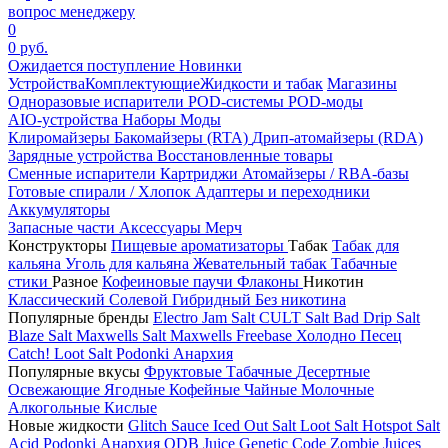
вопрос менеджеру
0
0 руб.
Ожидается поступление
Новинки
Устройства
Комплектующие
Жидкости и табак
Магазины
Одноразовые испарители
POD-системы
POD-моды
AIO-устройства
Наборы
Моды
Клиромайзеры
Бакомайзеры (RTA)
Дрип-атомайзеры (RDA)
Зарядные устройства
Восстановленные товары
Сменные испарители
Картриджи
Атомайзеры / RBA-базы
Готовые спирали / Хлопок
Адаптеры и переходники
Аккумуляторы
Запасные части
Аксессуары
Мерч
Конструкторы
Пищевые ароматизаторы
Табак
Табак для
кальяна
Уголь для кальяна
Жевательный табак
Табачные
стики
Разное
Кофеиновые паучи
Флаконы
Никотин
Классический
Солевой
Гибридный
Без никотина
Популярные бренды
Electro Jam Salt
CULT Salt
Bad Drip Salt
Blaze Salt
Maxwells Salt
Maxwells Freebase
Холодно Песец
Catch!
Loot Salt
Podonki Анархия
Популярные вкусы
Фруктовые
Табачные
Десертные
Освежающие
Ягодные
Кофейные
Чайные
Молочные
Алкогольные
Кислые
Новые жидкости
Glitch Sauce Iced Out Salt
Loot Salt
Hotspot Salt
Acid
Podonki Анархия
ODB Juice
Genetic Code
Zombie Juices