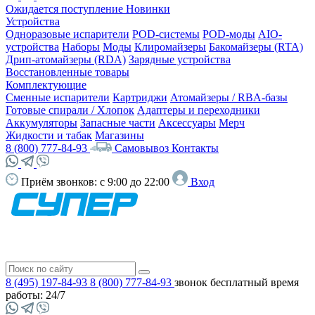
Ожидается поступление
Новинки
Устройства
Одноразовые испарители
POD-системы
POD-моды
AIO-
устройства
Наборы
Моды
Клиромайзеры
Бакомайзеры (RTA)
Дрип-атомайзеры (RDA)
Зарядные устройства
Восстановленные товары
Комплектующие
Сменные испарители
Картриджи
Атомайзеры / RBA-базы
Готовые спирали / Хлопок
Адаптеры и переходники
Аккумуляторы
Запасные части
Аксессуары
Мерч
Жидкости и табак
Магазины
8 (800) 777-84-93
Самовывоз
Контакты
Приём звонков:
с 9:00 до 22:00
Вход
8 (495) 197-84-93
8 (800) 777-84-93
звонок бесплатный
время
работы: 24/7