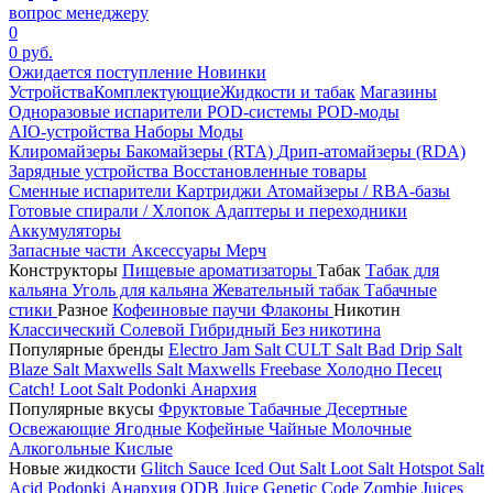
вопрос менеджеру
0
0 руб.
Ожидается поступление
Новинки
Устройства
Комплектующие
Жидкости и табак
Магазины
Одноразовые испарители
POD-системы
POD-моды
AIO-устройства
Наборы
Моды
Клиромайзеры
Бакомайзеры (RTA)
Дрип-атомайзеры (RDA)
Зарядные устройства
Восстановленные товары
Сменные испарители
Картриджи
Атомайзеры / RBA-базы
Готовые спирали / Хлопок
Адаптеры и переходники
Аккумуляторы
Запасные части
Аксессуары
Мерч
Конструкторы
Пищевые ароматизаторы
Табак
Табак для
кальяна
Уголь для кальяна
Жевательный табак
Табачные
стики
Разное
Кофеиновые паучи
Флаконы
Никотин
Классический
Солевой
Гибридный
Без никотина
Популярные бренды
Electro Jam Salt
CULT Salt
Bad Drip Salt
Blaze Salt
Maxwells Salt
Maxwells Freebase
Холодно Песец
Catch!
Loot Salt
Podonki Анархия
Популярные вкусы
Фруктовые
Табачные
Десертные
Освежающие
Ягодные
Кофейные
Чайные
Молочные
Алкогольные
Кислые
Новые жидкости
Glitch Sauce Iced Out Salt
Loot Salt
Hotspot Salt
Acid
Podonki Анархия
ODB Juice
Genetic Code
Zombie Juices