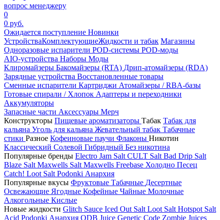
вопрос менеджеру
0
0 руб.
Ожидается поступление
Новинки
Устройства
Комплектующие
Жидкости и табак
Магазины
Одноразовые испарители
POD-системы
POD-моды
AIO-устройства
Наборы
Моды
Клиромайзеры
Бакомайзеры (RTA)
Дрип-атомайзеры (RDA)
Зарядные устройства
Восстановленные товары
Сменные испарители
Картриджи
Атомайзеры / RBA-базы
Готовые спирали / Хлопок
Адаптеры и переходники
Аккумуляторы
Запасные части
Аксессуары
Мерч
Конструкторы
Пищевые ароматизаторы
Табак
Табак для
кальяна
Уголь для кальяна
Жевательный табак
Табачные
стики
Разное
Кофеиновые паучи
Флаконы
Никотин
Классический
Солевой
Гибридный
Без никотина
Популярные бренды
Electro Jam Salt
CULT Salt
Bad Drip Salt
Blaze Salt
Maxwells Salt
Maxwells Freebase
Холодно Песец
Catch!
Loot Salt
Podonki Анархия
Популярные вкусы
Фруктовые
Табачные
Десертные
Освежающие
Ягодные
Кофейные
Чайные
Молочные
Алкогольные
Кислые
Новые жидкости
Glitch Sauce Iced Out Salt
Loot Salt
Hotspot Salt
Acid
Podonki Анархия
ODB Juice
Genetic Code
Zombie Juices