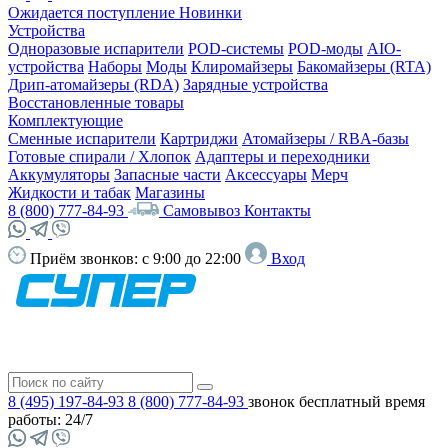
Ожидается поступление
Новинки
Устройства
Одноразовые испарители
POD-системы
POD-моды
AIO-
устройства
Наборы
Моды
Клиромайзеры
Бакомайзеры (RTA)
Дрип-атомайзеры (RDA)
Зарядные устройства
Восстановленные товары
Комплектующие
Сменные испарители
Картриджи
Атомайзеры / RBA-базы
Готовые спирали / Хлопок
Адаптеры и переходники
Аккумуляторы
Запасные части
Аксессуары
Мерч
Жидкости и табак
Магазины
8 (800) 777-84-93
Самовывоз
Контакты
Приём звонков:
с 9:00 до 22:00
Вход
8 (495) 197-84-93
8 (800) 777-84-93
звонок бесплатный
время
работы: 24/7