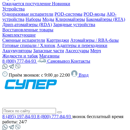
Ожидается поступление
Новинки
Устройства
Одноразовые испарители
POD-системы
POD-моды
AIO-
устройства
Наборы
Моды
Клиромайзеры
Бакомайзеры (RTA)
Дрип-атомайзеры (RDA)
Зарядные устройства
Восстановленные товары
Комплектующие
Сменные испарители
Картриджи
Атомайзеры / RBA-базы
Готовые спирали / Хлопок
Адаптеры и переходники
Аккумуляторы
Запасные части
Аксессуары
Мерч
Жидкости и табак
Магазины
8 (800) 777-84-93
Самовывоз
Контакты
Приём звонков:
с 9:00 до 22:00
Вход
8 (495) 197-84-93
8 (800) 777-84-93
звонок бесплатный
время
работы: 24/7