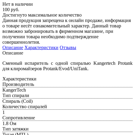
Нет в наличии
100 руб.
Достигнуто максимальное количество
Данная продукция запрещена к онлайн продаже, информация
о товаре несёт ознакомительный характер. Данный товар
возможно забронировать в фирменном магазине, при
получении товара необходимо подтверждение
совершеннолетия.
Описание
Характеристики
Отзывы
Описание
Сменный испаритель с одной спиралью Kangertech Protank
для клиромайзеров Protank/Evod/UniTank.
Характеристики
Производитель
KangerTech
Тип спирали
Спираль (Coil)
Количество спиралей
1
Сопротивление
1.8 Ом
Тип затяжки
Тугая (MTL)