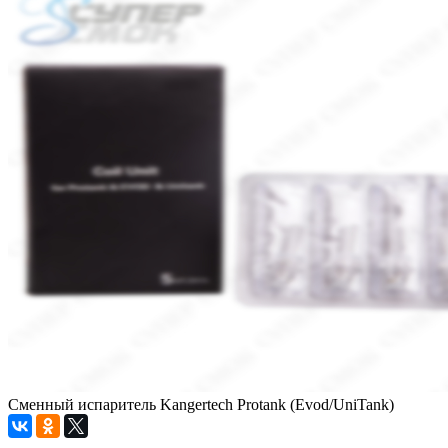
Сменный испаритель Kangertech Protank (Evod/UniTank)