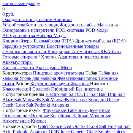
вопрос менеджеру
0
0 руб.
Ожидается поступление
Новинки
Устройства
Комплектующие
Жидкости и табак
Магазины
Одноразовые испарители
POD-системы
POD-моды
AIO-устройства
Наборы
Моды
Клиромайзеры
Бакомайзеры (RTA)
Дрип-атомайзеры (RDA)
Зарядные устройства
Восстановленные товары
Сменные испарители
Картриджи
Атомайзеры / RBA-базы
Готовые спирали / Хлопок
Адаптеры и переходники
Аккумуляторы
Запасные части
Аксессуары
Мерч
Конструкторы
Пищевые ароматизаторы
Табак
Табак для
кальяна
Уголь для кальяна
Жевательный табак
Табачные
стики
Разное
Кофеиновые паучи
Флаконы
Никотин
Классический
Солевой
Гибридный
Без никотина
Популярные бренды
Electro Jam Salt
CULT Salt
Bad Drip Salt
Blaze Salt
Maxwells Salt
Maxwells Freebase
Холодно Песец
Catch!
Loot Salt
Podonki Анархия
Популярные вкусы
Фруктовые
Табачные
Десертные
Освежающие
Ягодные
Кофейные
Чайные
Молочные
Алкогольные
Кислые
Новые жидкости
Glitch Sauce Iced Out Salt
Loot Salt
Hotspot Salt
Acid
Podonki Анархия
ODB Juice
Genetic Code
Zombie Juices