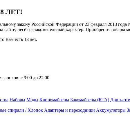
8 ЛЕТ!
ральному закону Российской Федерации от 23 февраля 2013 года
 на сайте, несёт ознакомительный характер. Приобрести товары 
о Вам есть 18 лет.
 звонков:
с 9:00 до 22:00
ства
Наборы
Моды
Клиромайзеры
Бакомайзеры (RTA)
Дрип-ато
вые спирали / Хлопок
Адаптеры и переходники
Аккумуляторы
З