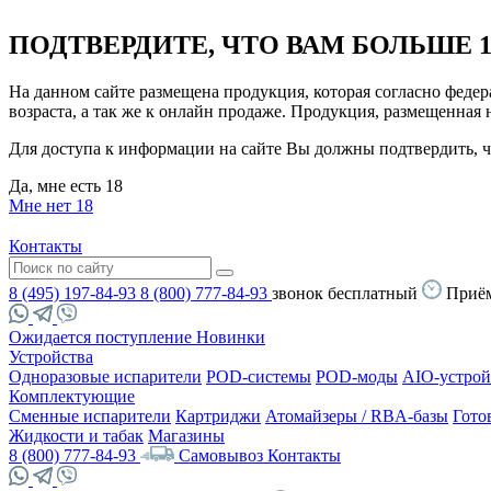
ПОДТВЕРДИТЕ, ЧТО ВАМ БОЛЬШЕ 1
На данном сайте размещена продукция, которая согласно феде
возраста, а так же к онлайн продаже. Продукция, размещенная
Для доступа к информации на сайте Вы должны подтвердить, чт
Да, мне есть 18
Мне нет 18
Контакты
8 (495) 197-84-93
8 (800) 777-84-93
звонок бесплатный
Приём
Ожидается поступление
Новинки
Устройства
Одноразовые испарители
POD-системы
POD-моды
AIO-устрой
Комплектующие
Сменные испарители
Картриджи
Атомайзеры / RBA-базы
Гото
Жидкости и табак
Магазины
8 (800) 777-84-93
Самовывоз
Контакты