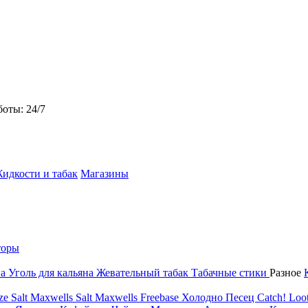
боты: 24/7
идкости и табак
Магазины
торы
на
Уголь для кальяна
Жевательный табак
Табачные стики
Разное
ze Salt
Maxwells Salt
Maxwells Freebase
Холодно Песец
Catch!
Loot