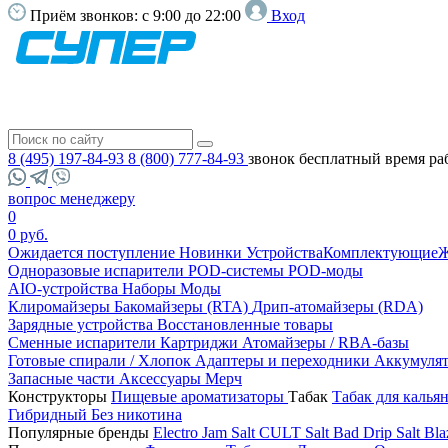
Приём звонков:
с 9:00 до 22:00
Вход
8 (495) 197-84-93
8 (800) 777-84-93
звонок бесплатный
время ра
вопрос менеджеру
0
0 руб.
Ожидается поступление
Новинки
Устройства
Комплектующие
Ж
Одноразовые испарители
POD-системы
POD-моды
AIO-устройства
Наборы
Моды
Клиромайзеры
Бакомайзеры (RTA)
Дрип-атомайзеры (RDA)
Зарядные устройства
Восстановленные товары
Сменные испарители
Картриджи
Атомайзеры / RBA-базы
Готовые спирали / Хлопок
Адаптеры и переходники
Аккумуля
Запасные части
Аксессуары
Мерч
Конструкторы
Пищевые ароматизаторы
Табак
Табак для калья
Гибридный
Без никотина
Популярные бренды
Electro Jam Salt
CULT Salt
Bad Drip Salt
Bla