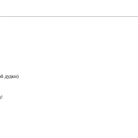
ой дудки)
и!