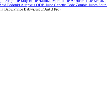
щие
Ягодные
Кофейные
Чайные
Молочные
Алкогольные
Кислые
 Acid
Podonki Анархия
ODB Juice
Genetic Code
Zombie Juices Sour
by/Prince Baby/iJust 3/iJust 3 Pro)