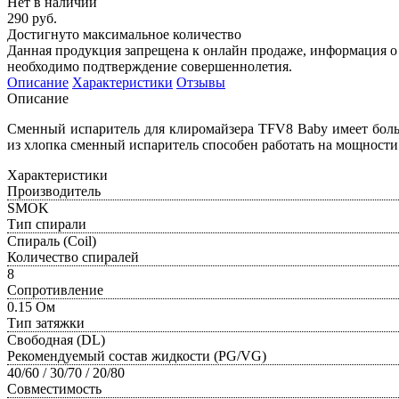
Нет в наличии
290 руб.
Достигнуто максимальное количество
Данная продукция запрещена к онлайн продаже, информация о 
необходимо подтверждение совершеннолетия.
Описание
Характеристики
Отзывы
Описание
Cменный испаритель для клиромайзера TFV8 Baby имеет бол
из хлопка сменный испаритель способен работать на мощности о
Характеристики
Производитель
SMOK
Тип спирали
Спираль (Coil)
Количество спиралей
8
Сопротивление
0.15 Ом
Тип затяжки
Свободная (DL)
Рекомендуемый состав жидкости (PG/VG)
40/60 / 30/70 / 20/80
Совместимость