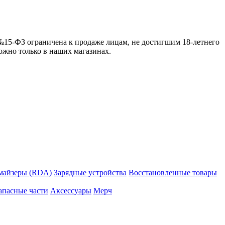
 №15-ФЗ ограничена к продаже лицам, не достигшим 18-летнего
можно только в наших магазинах.
майзеры (RDA)
Зарядные устройства
Восстановленные товары
апасные части
Аксессуары
Мерч