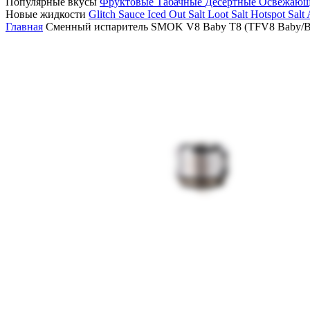
Популярные вкусы
Фруктовые
Табачные
Десертные
Освежаю
Новые жидкости
Glitch Sauce Iced Out Salt
Loot Salt
Hotspot Salt
Главная
Сменный испаритель SMOK V8 Baby T8 (TFV8 Baby/Big Ba