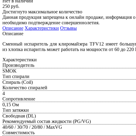
Нет в наличии
250 руб.
Достигнуто максимальное количество
Данная продукция запрещена к онлайн продаже, информация о 
необходимо подтверждение совершеннолетия.
Описание
Характеристики
Отзывы
Описание
Сменный испаритель для клиромайзера TFV12 имеет большую
из хлопка испаритль может работать на мощности от 60 до 220
Характеристики
Производитель
SMOK
Тип спирали
Спираль (Coil)
Количество спиралей
4
Сопротивление
0,15 Ом
Тип затяжки
Свободная (DL)
Рекомендуемый состав жидкости (PG/VG)
40/60 / 30/70 / 20/80 / MaxVG
Совместимость