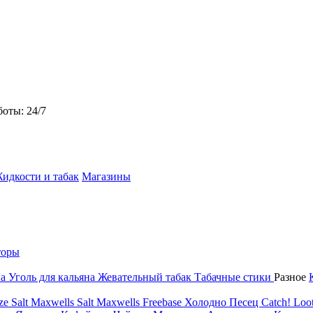
боты: 24/7
идкости и табак
Магазины
торы
на
Уголь для кальяна
Жевательный табак
Табачные стики
Разное
ze Salt
Maxwells Salt
Maxwells Freebase
Холодно Песец
Catch!
Loot