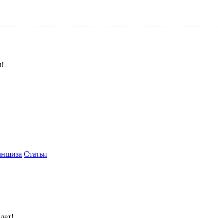
и!
аншиза
Статьи
лет!