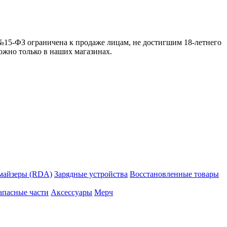
 №15-ФЗ ограничена к продаже лицам, не достигшим 18-летнего
можно только в наших магазинах.
майзеры (RDA)
Зарядные устройства
Восстановленные товары
апасные части
Аксессуары
Мерч