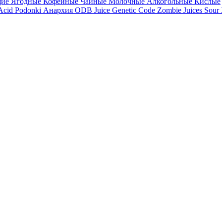
щие
Ягодные
Кофейные
Чайные
Молочные
Алкогольные
Кислые
 Acid
Podonki Анархия
ODB Juice
Genetic Code
Zombie Juices Sour