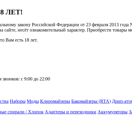
8 ЛЕТ!
ральному закону Российской Федерации от 23 февраля 2013 года
 на сайте, несёт ознакомительный характер. Приобрести товары 
о Вам есть 18 лет.
 звонков:
с 9:00 до 22:00
ства
Наборы
Моды
Клиромайзеры
Бакомайзеры (RTA)
Дрип-ато
вые спирали / Хлопок
Адаптеры и переходники
Аккумуляторы
З