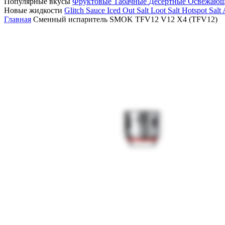
Популярные вкусы
Фруктовые
Табачные
Десертные
Освежаю
Новые жидкости
Glitch Sauce Iced Out Salt
Loot Salt
Hotspot Salt
Главная
Сменный испаритель SMOK TFV12 V12 X4 (TFV12)