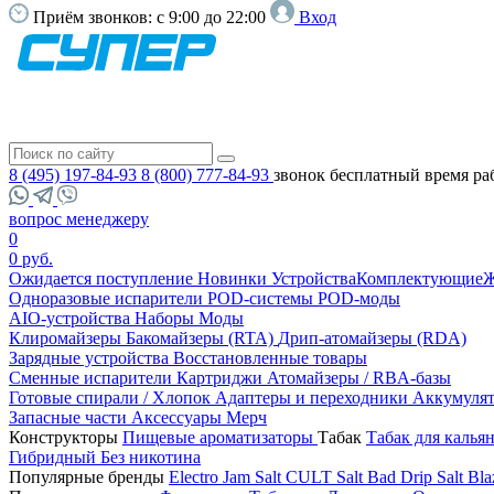
Приём звонков:
с 9:00 до 22:00
Вход
8 (495) 197-84-93
8 (800) 777-84-93
звонок бесплатный
время ра
вопрос менеджеру
0
0 руб.
Ожидается поступление
Новинки
Устройства
Комплектующие
Ж
Одноразовые испарители
POD-системы
POD-моды
AIO-устройства
Наборы
Моды
Клиромайзеры
Бакомайзеры (RTA)
Дрип-атомайзеры (RDA)
Зарядные устройства
Восстановленные товары
Сменные испарители
Картриджи
Атомайзеры / RBA-базы
Готовые спирали / Хлопок
Адаптеры и переходники
Аккумуля
Запасные части
Аксессуары
Мерч
Конструкторы
Пищевые ароматизаторы
Табак
Табак для калья
Гибридный
Без никотина
Популярные бренды
Electro Jam Salt
CULT Salt
Bad Drip Salt
Bla