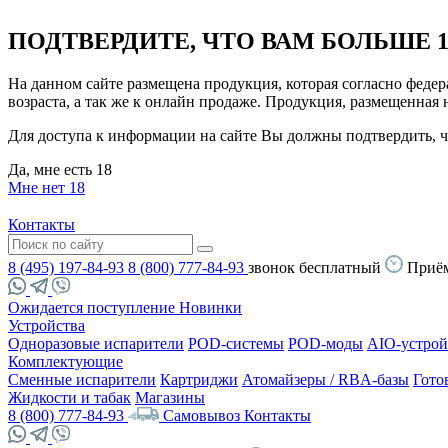
ПОДТВЕРДИТЕ, ЧТО ВАМ БОЛЬШЕ 1
На данном сайте размещена продукция, которая согласно феде
возраста, а так же к онлайн продаже. Продукция, размещенная
Для доступа к информации на сайте Вы должны подтвердить, чт
Да, мне есть 18
Мне нет 18
Контакты
8 (495) 197-84-93
8 (800) 777-84-93
звонок бесплатный
Приём
Ожидается поступление
Новинки
Устройства
Одноразовые испарители
POD-системы
POD-моды
AIO-устрой
Комплектующие
Сменные испарители
Картриджи
Атомайзеры / RBA-базы
Гото
Жидкости и табак
Магазины
8 (800) 777-84-93
Самовывоз
Контакты