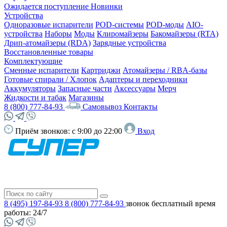
Ожидается поступление
Новинки
Устройства
Одноразовые испарители
POD-системы
POD-моды
AIO-
устройства
Наборы
Моды
Клиромайзеры
Бакомайзеры (RTA)
Дрип-атомайзеры (RDA)
Зарядные устройства
Восстановленные товары
Комплектующие
Сменные испарители
Картриджи
Атомайзеры / RBA-базы
Готовые спирали / Хлопок
Адаптеры и переходники
Аккумуляторы
Запасные части
Аксессуары
Мерч
Жидкости и табак
Магазины
8 (800) 777-84-93
Самовывоз
Контакты
Приём звонков:
с 9:00 до 22:00
Вход
8 (495) 197-84-93
8 (800) 777-84-93
звонок бесплатный
время
работы: 24/7