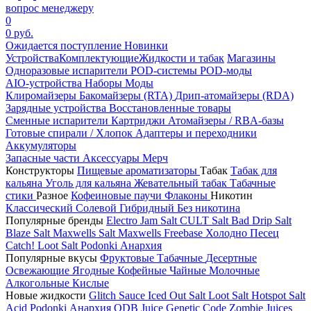
вопрос менеджеру
0
0 руб.
Ожидается поступление
Новинки
Устройства
Комплектующие
Жидкости и табак
Магазины
Одноразовые испарители
POD-системы
POD-моды
AIO-устройства
Наборы
Моды
Клиромайзеры
Бакомайзеры (RTA)
Дрип-атомайзеры (RDA)
Зарядные устройства
Восстановленные товары
Сменные испарители
Картриджи
Атомайзеры / RBA-базы
Готовые спирали / Хлопок
Адаптеры и переходники
Аккумуляторы
Запасные части
Аксессуары
Мерч
Конструкторы
Пищевые ароматизаторы
Табак
Табак для
кальяна
Уголь для кальяна
Жевательный табак
Табачные
стики
Разное
Кофеиновые паучи
Флаконы
Никотин
Классический
Солевой
Гибридный
Без никотина
Популярные бренды
Electro Jam Salt
CULT Salt
Bad Drip Salt
Blaze Salt
Maxwells Salt
Maxwells Freebase
Холодно Песец
Catch!
Loot Salt
Podonki Анархия
Популярные вкусы
Фруктовые
Табачные
Десертные
Освежающие
Ягодные
Кофейные
Чайные
Молочные
Алкогольные
Кислые
Новые жидкости
Glitch Sauce Iced Out Salt
Loot Salt
Hotspot Salt
Acid
Podonki Анархия
ODB Juice
Genetic Code
Zombie Juices