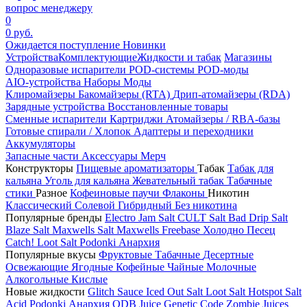
вопрос менеджеру
0
0 руб.
Ожидается поступление
Новинки
Устройства
Комплектующие
Жидкости и табак
Магазины
Одноразовые испарители
POD-системы
POD-моды
AIO-устройства
Наборы
Моды
Клиромайзеры
Бакомайзеры (RTA)
Дрип-атомайзеры (RDA)
Зарядные устройства
Восстановленные товары
Сменные испарители
Картриджи
Атомайзеры / RBA-базы
Готовые спирали / Хлопок
Адаптеры и переходники
Аккумуляторы
Запасные части
Аксессуары
Мерч
Конструкторы
Пищевые ароматизаторы
Табак
Табак для
кальяна
Уголь для кальяна
Жевательный табак
Табачные
стики
Разное
Кофеиновые паучи
Флаконы
Никотин
Классический
Солевой
Гибридный
Без никотина
Популярные бренды
Electro Jam Salt
CULT Salt
Bad Drip Salt
Blaze Salt
Maxwells Salt
Maxwells Freebase
Холодно Песец
Catch!
Loot Salt
Podonki Анархия
Популярные вкусы
Фруктовые
Табачные
Десертные
Освежающие
Ягодные
Кофейные
Чайные
Молочные
Алкогольные
Кислые
Новые жидкости
Glitch Sauce Iced Out Salt
Loot Salt
Hotspot Salt
Acid
Podonki Анархия
ODB Juice
Genetic Code
Zombie Juices