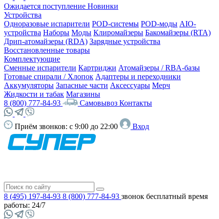
Ожидается поступление
Новинки
Устройства
Одноразовые испарители
POD-системы
POD-моды
AIO-
устройства
Наборы
Моды
Клиромайзеры
Бакомайзеры (RTA)
Дрип-атомайзеры (RDA)
Зарядные устройства
Восстановленные товары
Комплектующие
Сменные испарители
Картриджи
Атомайзеры / RBA-базы
Готовые спирали / Хлопок
Адаптеры и переходники
Аккумуляторы
Запасные части
Аксессуары
Мерч
Жидкости и табак
Магазины
8 (800) 777-84-93
Самовывоз
Контакты
Приём звонков:
с 9:00 до 22:00
Вход
8 (495) 197-84-93
8 (800) 777-84-93
звонок бесплатный
время
работы: 24/7