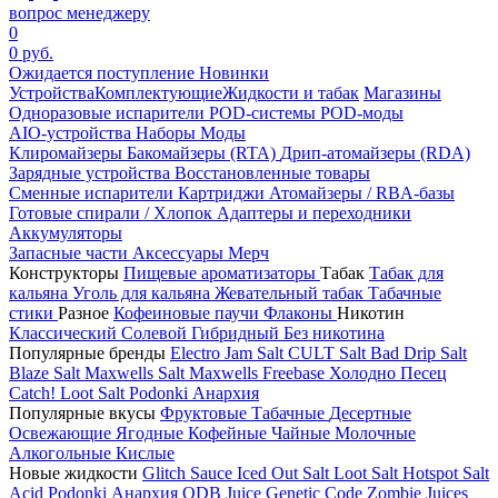
вопрос менеджеру
0
0 руб.
Ожидается поступление
Новинки
Устройства
Комплектующие
Жидкости и табак
Магазины
Одноразовые испарители
POD-системы
POD-моды
AIO-устройства
Наборы
Моды
Клиромайзеры
Бакомайзеры (RTA)
Дрип-атомайзеры (RDA)
Зарядные устройства
Восстановленные товары
Сменные испарители
Картриджи
Атомайзеры / RBA-базы
Готовые спирали / Хлопок
Адаптеры и переходники
Аккумуляторы
Запасные части
Аксессуары
Мерч
Конструкторы
Пищевые ароматизаторы
Табак
Табак для
кальяна
Уголь для кальяна
Жевательный табак
Табачные
стики
Разное
Кофеиновые паучи
Флаконы
Никотин
Классический
Солевой
Гибридный
Без никотина
Популярные бренды
Electro Jam Salt
CULT Salt
Bad Drip Salt
Blaze Salt
Maxwells Salt
Maxwells Freebase
Холодно Песец
Catch!
Loot Salt
Podonki Анархия
Популярные вкусы
Фруктовые
Табачные
Десертные
Освежающие
Ягодные
Кофейные
Чайные
Молочные
Алкогольные
Кислые
Новые жидкости
Glitch Sauce Iced Out Salt
Loot Salt
Hotspot Salt
Acid
Podonki Анархия
ODB Juice
Genetic Code
Zombie Juices