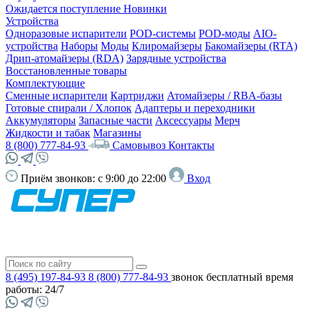
Ожидается поступление
Новинки
Устройства
Одноразовые испарители
POD-системы
POD-моды
AIO-
устройства
Наборы
Моды
Клиромайзеры
Бакомайзеры (RTA)
Дрип-атомайзеры (RDA)
Зарядные устройства
Восстановленные товары
Комплектующие
Сменные испарители
Картриджи
Атомайзеры / RBA-базы
Готовые спирали / Хлопок
Адаптеры и переходники
Аккумуляторы
Запасные части
Аксессуары
Мерч
Жидкости и табак
Магазины
8 (800) 777-84-93
Самовывоз
Контакты
Приём звонков:
с 9:00 до 22:00
Вход
8 (495) 197-84-93
8 (800) 777-84-93
звонок бесплатный
время
работы: 24/7